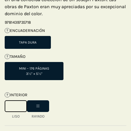
obras de Paxton eran muy apreciadas por su excepcional
dominio del color.
9781439735718
ENCUADERNACIÓN
?
TAPA DURA
TAMAÑO
?
MINI – 176 PÁGINAS
3½" × 5½"
INTERIOR
?
LISO
RAYADO