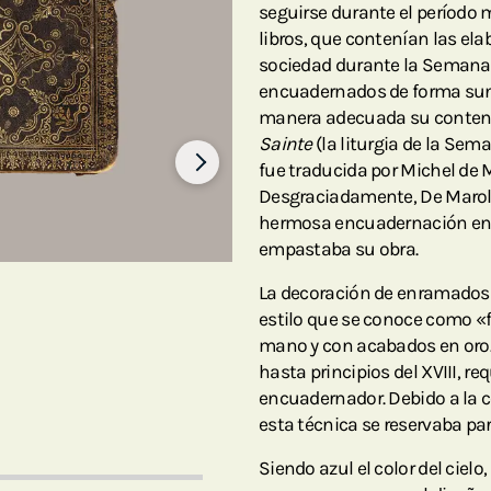
seguirse durante el período 
libros, que contenían las el
sociedad durante la Seman
encuadernados de forma sun
manera adecuada su conteni
Sainte
(la liturgia de la Se
fue traducida por Michel de Ma
Desgraciadamente, De Marole
hermosa encuadernación en p
empastaba su obra.
La decoración de enramados 
estilo que se conoce como «
mano y con acabados en oro. 
hasta principios del XVIII, r
encuadernador. Debido a la c
esta técnica se reservaba par
Siendo azul el color del ciel