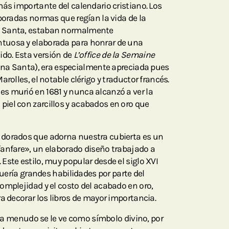
más importante del calendario cristiano. Los
aboradas normas que regían la vida de la
a Santa, estaban normalmente
tuosa y elaborada para honrar de una
do. Esta versión de
L’office de la Semaine
mana Santa), era especialmente apreciada pues
rolles, el notable clérigo y traductor francés.
s murió en 1681 y nunca alcanzó a ver la
iel con zarcillos y acabados en oro que
dorados que adorna nuestra cubierta es un
fanfare», un elaborado diseño trabajado a
Este estilo, muy popular desde el siglo XVI
equería grandes habilidades por parte del
omplejidad y el costo del acabado en oro,
a decorar los libros de mayor importancia.
o, a menudo se le ve como símbolo divino, por