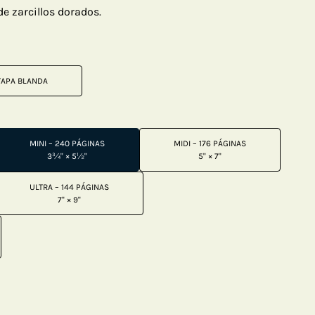
e zarcillos dorados.
TAPA BLANDA
MINI – 240 PÁGINAS
MIDI – 176 PÁGINAS
3¾" × 5½"
5" × 7"
ULTRA – 144 PÁGINAS
7" × 9"