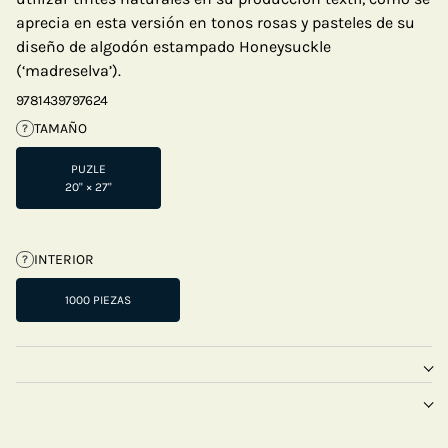
aprecia en esta versión en tonos rosas y pasteles de su
diseño de algodón estampado Honeysuckle
(‘madreselva’).
9781439797624
TAMAÑO
?
PUZLE
20" × 27"
INTERIOR
?
1000 PIEZAS