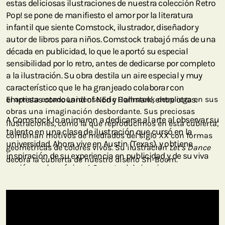
estas deliciosas ilustraciones de nuestra colección Retro
Pop! se pone de manifiesto el amor por la literatura
infantil que siente Comstock, ilustrador, diseñador y
autor de libros para niños. Comstock trabajó más de una
década en publicidad, lo que le aportó su especial
sensibilidad por lo retro, antes de dedicarse por completo
a la ilustración. Su obra destila un aire especial y muy
característico que le ha granjeado colaborar con
empresas como Land of Nod y Hallmark, entre otras.
El artista estadounidense Eric Comstock despliega en sus
obras una imaginación desbordante. Sus preciosas
A Comstock lo animaron a dedicarse al arte al observar su
ilustraciones, como la que reproducimos en esta cubierta,
talento en una clase de ilustración que cursó en la
combinan motivos de mediados del siglo XX con formas
universidad. Ahora vive en Austin (Texas), y obtiene
geométricas de colores vivos. Su ilustración
Let’s Dance
inspiración de su experiencia en publicidad y de su viva
decora la cubierta de nuestro diseño Sh-Boom.
pasión por la música. A Comstock le inspiran
sobremanera la música —colecciona discos antiguos de
jazz— y la conexión que tiene con la literatura infantil. Ha
publicado recientemente su primer libro para niños,
Charlie Piechart and the Case of the Missing Pizza Slice,