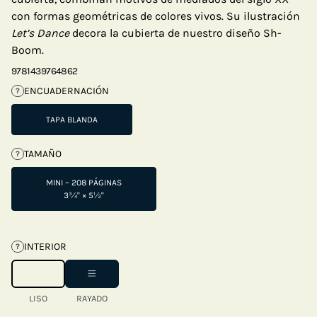
con formas geométricas de colores vivos. Su ilustración
Let’s Dance
decora la cubierta de nuestro diseño Sh-
Boom.
9781439764862
ENCUADERNACIÓN
?
TAPA BLANDA
TAMAÑO
?
MINI – 208 PÁGINAS
3¾" × 5½"
INTERIOR
?
LISO
RAYADO