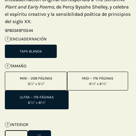
Plant and Early Poems
, de Percy Bysshe Shelley, y celebra
el espíritu creativo y la sensibilidad poética de principios
del siglo XX.
9780349715544
ENCUADERNACIÓN
?
TAPA BLANDA
TAMAÑO
?
MINI – 208 PÁGINAS
MIDI – 176 PÁGINAS
3½" × 5½"
4¾" × 6¾"
ULTRA – 176 PÁGINAS
6¾" × 8¾"
INTERIOR
?