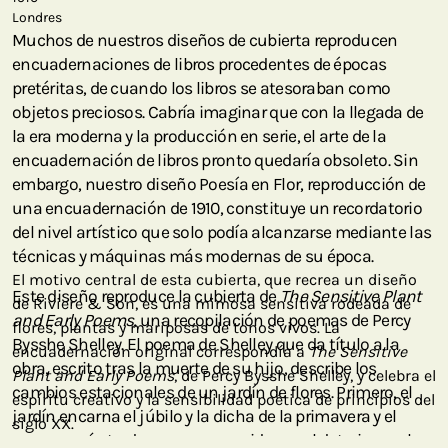
Londres
Muchos de nuestros diseños de cubierta reproducen
encuadernaciones de libros procedentes de épocas
pretéritas, de cuando los libros se atesoraban como
objetos preciosos. Cabría imaginar que con la llegada de
la era moderna y la producción en serie, el arte de la
encuadernación de libros pronto quedaría obsoleto. Sin
embargo, nuestro diseño Poesía en Flor, reproducción de
una encuadernación de 1910, constituye un recordatorio
del nivel artístico que solo podía alcanzarse mediante las
técnicas y máquinas más modernas de su época.
El motivo central de esta cubierta, que recrea un diseño
Este diseño reproduce la cubierta de
The Sensitive Plant
de Riviere & Son, es una mimosa sensitiva rodeada de
and Early Poems,
una recopilación de poemas de Percy
flores, plantas y mariposas de tonos vivos. La
Bysshe Shelley. El poema de Shelley que da título a la
encuadernación original correspondía a
The Sensitive
obra, escrito tras la muerte de su hijo, describe los
Plant and Early Poems
, de Percy Bysshe Shelley, y celebra el
cambios estacionales de un jardín de flores. Primero, el
espíritu creativo y la sensibilidad poética de principios del
jardín encarna el júbilo y la dicha de la primavera y el
siglo XX.
verano; más tarde se ve consumido por el deterioro y el