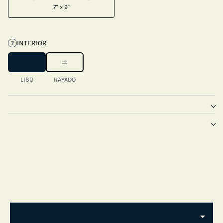
7" × 9"
INTERIOR
?
LISO
RAYADO