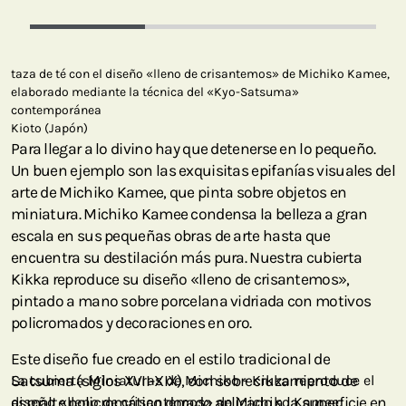
taza de té con el diseño «lleno de crisantemos» de Michiko Kamee,
elaborado mediante la técnica del «Kyo-Satsuma»
contemporánea
Kioto (Japón)
Para llegar a lo divino hay que detenerse en lo pequeño.
Un buen ejemplo son las exquisitas epifanías visuales del
arte de Michiko Kamee, que pinta sobre objetos en
miniatura. Michiko Kamee condensa la belleza a gran
escala en sus pequeñas obras de arte hasta que
encuentra su destilación más pura. Nuestra cubierta
Kikka reproduce su diseño «lleno de crisantemos»,
pintado a mano sobre porcelana vidriada con motivos
policromados y decoraciones en oro.
Este diseño fue creado en el estilo tradicional de
Satsuma (siglos XVII-XIX), con sobrecruzamiento de
La cubierta Miniaturas de Michiko - Kikka reproduce el
esmalte policromático dorado aplicado a la superficie en
diseño «lleno de crisantemos» de Michiko Kamee,