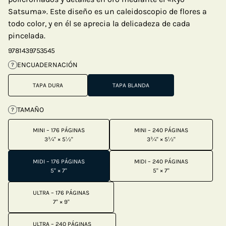
Satsuma». Este diseño es un caleidoscopio de flores a
todo color, y en él se aprecia la delicadeza de cada
pincelada.
9781439753545
ENCUADERNACIÓN
?
TAPA DURA
TAPA BLANDA
TAMAÑO
?
MINI – 176 PÁGINAS
MINI – 240 PÁGINAS
3¾" × 5½"
3¾" × 5½"
MIDI – 176 PÁGINAS
MIDI – 240 PÁGINAS
5" × 7"
5" × 7"
ULTRA – 176 PÁGINAS
7" × 9"
ULTRA – 240 PÁGINAS