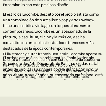
Paperblanks con este precioso diseño.
El estilo de Lacombe, descrito por el propio artista como
una combinación de surrealismo pop y arte Lowbrow,
tiene una estética vintage con toques claramente
contemporáneos. Lacombe es un apasionado de la
pintura, la escultura, el cine y la música, y se ha
convertido en uno de los ilustradores franceses más
destacados de la época contemporánea.
El ilustrador y autor francés Benjamin Lacombe aporta su
El artista estudió en la emblemática École Nationale
talento a nuestra colección con este diseño de cuaderno
Supérieure des Arts Décoratifs de París, su ciudad natal,
Flexi. El estilo de Lacombe, descrito como una
antes de publicar su primera novela gráfica con solo 19
combinación de surrealismo pop y arte Lowbrow, tiene
años. Ahora, a sus 37 años, su trayectoria profesional está
una estética vintage con toques contemporáneos.
repleta de éxitos y sus obras se publican y traducen en
países de todo el mundo. Estamos seguros de que su
imaginación desbordante y su espíritu creativo seguirán
sorprendiéndonos durante mucho tiempo.