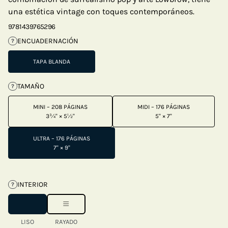
una estética vintage con toques contemporáneos.
9781439765296
ENCUADERNACIÓN
?
TAPA BLANDA
TAMAÑO
?
MINI – 208 PÁGINAS
MIDI – 176 PÁGINAS
3¾" × 5½"
5" × 7"
ULTRA – 176 PÁGINAS
7" × 9"
INTERIOR
?
LISO
RAYADO