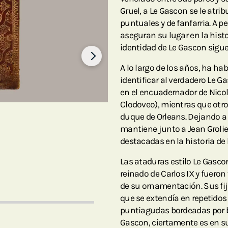
Gruel, a Le Gascon se le atrib
puntuales y de fanfarria. A 
aseguran su lugar en la hist
identidad de Le Gascon sigue
A lo largo de los años, ha h
identificar al verdadero Le G
en el encuadernador de Nicolá
Clodoveo), mientras que otr
duque de Orleans. Dejando a 
mantiene junto a Jean Groli
destacadas en la historia de
Las ataduras estilo Le Gascon
reinado de Carlos IX y fueron
de su ornamentación. Sus fi
que se extendía en repetidos
puntiagudas bordeadas por ba
Gascon, ciertamente es en su 