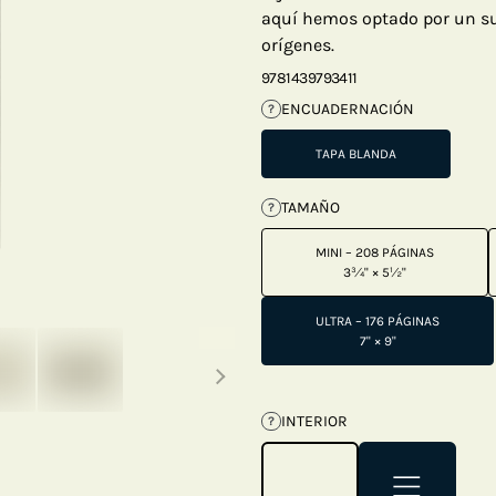
aquí hemos optado por un su
orígenes.
9781439793411
ENCUADERNACIÓN
?
TAPA BLANDA
TAMAÑO
?
MINI – 208 PÁGINAS
3¾" × 5½"
ULTRA – 176 PÁGINAS
Next thumbnails
7" × 9"
INTERIOR
?