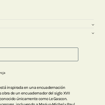
roja
está inspirada en una encuadernación
es obra de un encuadernador del siglo XVII
o, conocido únicamente como Le Gascon.
ucesores, incluyendo a Marius-Michel y Paul