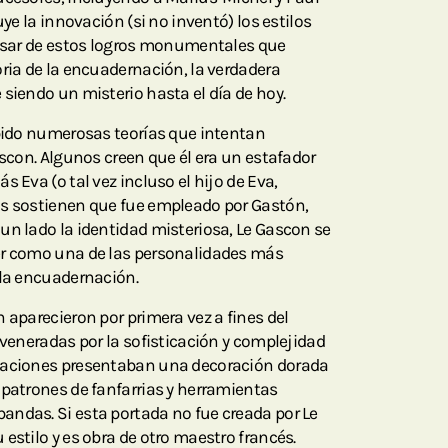
uye la innovación (si no inventó) los estilos
pesar de estos logros monumentales que
oria de la encuadernación, la verdadera
 siendo un misterio hasta el día de hoy.
abido numerosas teorías que intentan
ascon. Algunos creen que él era un estafador
s Eva (o tal vez incluso el hijo de Eva,
os sostienen que fue empleado por Gastón,
un lado la identidad misteriosa, Le Gascon se
er como una de las personalidades más
 la encuadernación.
 aparecieron por primera vez a fines del
 veneradas por la sofisticación y complejidad
jaciones presentaban una decoración dorada
 patrones de fanfarrias y herramientas
ndas. Si esta portada no fue creada por Le
estilo y es obra de otro maestro francés.