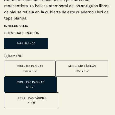
renacentista. La belleza atemporal de los antiguos libros
de piel se refleja en la cubierta de este cuaderno Flexi de
tapa blanda.
9781439753446
ENCUADERNACIÓN
?
TAPA BLANDA
TAMAÑO
?
MINI – 176 PÁGINAS
MINI – 240 PÁGINAS
3¾" × 5½"
3¾" × 5½"
MIDI – 240 PÁGINAS
5" × 7"
ULTRA – 240 PÁGINAS
7" × 9"