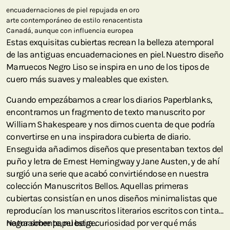
encuadernaciones de piel repujada en oro
arte contemporáneo de estilo renacentista
Canadá, aunque con influencia europea
Estas exquisitas cubiertas recrean la belleza atemporal
de las antiguas encuadernaciones en piel. Nuestro diseño
Marruecos Negro Liso se inspira en uno de los tipos de
cuero más suaves y maleables que existen.
Cuando empezábamos a crear los diarios Paperblanks,
encontramos un fragmento de texto manuscrito por
William Shakespeare y nos dimos cuenta de que podría
convertirse en una inspiradora cubierta de diario.
Enseguida añadimos diseños que presentaban textos del
puño y letra de Ernest Hemingway y Jane Austen, y de ahí
surgió una serie que acabó convirtiéndose en nuestra
colección Manuscritos Bellos. Aquellas primeras
cubiertas consistían en unos diseños minimalistas que
reproducían los manuscritos literarios escritos con tinta
negra sobre papel beige.
Naturalmente, nuestra curiosidad por ver qué más