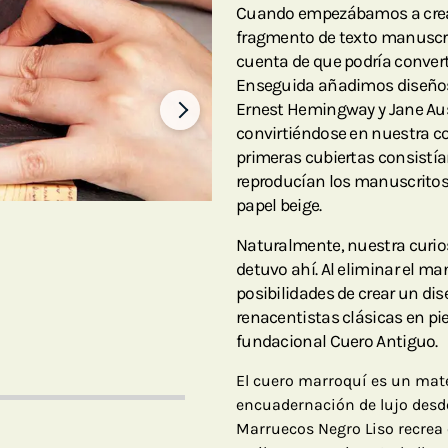
Cuando empezábamos a crear
fragmento de texto manuscri
cuenta de que podría converti
Enseguida añadimos diseños 
Ernest Hemingway y Jane Aust
convirtiéndose en nuestra co
primeras cubiertas consistí
reproducían los manuscritos l
papel beige.
Naturalmente, nuestra curio
detuvo ahí. Al eliminar el m
posibilidades de crear un di
renacentistas clásicas en pi
fundacional Cuero Antiguo.
El cuero marroquí es un mate
encuadernación de lujo desde 
Marruecos Negro Liso recrea 