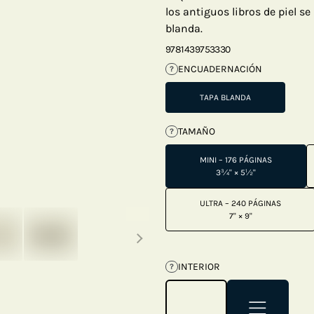
los antiguos libros de piel se
blanda.
9781439753330
ENCUADERNACIÓN
?
TAPA BLANDA
TAMAÑO
?
MINI – 176 PÁGINAS
3¾" × 5½"
ULTRA – 240 PÁGINAS
Next thumbnails
7" × 9"
INTERIOR
?