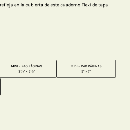
 refleja en la cubierta de este cuaderno Flexi de tapa
MINI – 240 PÁGINAS
MIDI – 240 PÁGINAS
3¾" × 5½"
5" × 7"