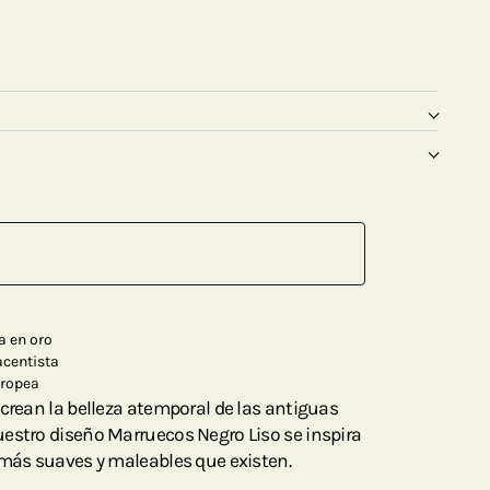
a en oro
acentista
uropea
ecrean la belleza atemporal de las antiguas
estro diseño Marruecos Negro Liso se inspira
 más suaves y maleables que existen.