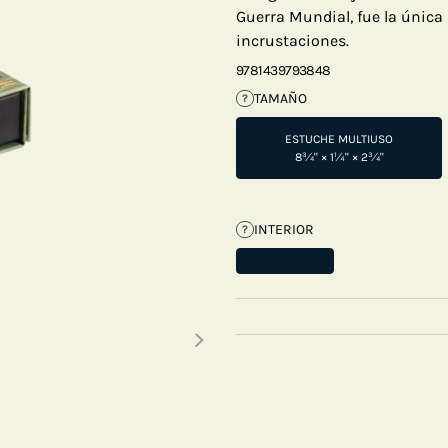
Guerra Mundial, fue la única 
incrustaciones.
9781439793848
TAMAÑO
?
ESTUCHE MULTIUSO
8¾" × 1¼" × 2¾"
INTERIOR
?
Next thumbnails