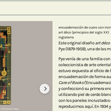
encuadernación de cuero con incr
art déco (principios del siglo XX)
Inglaterra
Este original diseño
art déco
Pye (1879-1959), una de las 
Pye venía de una familia con
coleccionista de arte orien
estuvo expuesta al oficio de 
encuadernación de forma au
Care of Books
('Encuadernació
y confeccionó su primera en
utilizando piel de cerdo bla
con los paneles incrustados 
reproducimos aquí. En 1934 