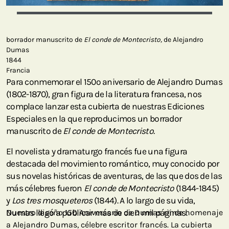
borrador manuscrito de
El conde de Montecristo,
de Alejandro
Dumas
1844
Francia
Para conmemorar el 150º aniversario de Alejandro Dumas
(1802-1870), gran figura de la literatura francesa, nos
complace lanzar esta cubierta de nuestras Ediciones
Especiales en la que reproducimos un borrador
manuscrito de
El conde de Montecristo.
El novelista y dramaturgo francés fue una figura
destacada del movimiento romántico, muy conocido por
sus novelas históricas de aventuras, de las que dos de las
más célebres fueron
El conde de Montecristo
(1844-1845)
y
Los tres mosqueteros
(1844). A lo largo de su vida,
Dumas llegó a publicar más de cien mil páginas.
Nuestro diseño 150 Aniversario de Dumas rinde homenaje
a Alejandro Dumas, célebre escritor francés. La cubierta