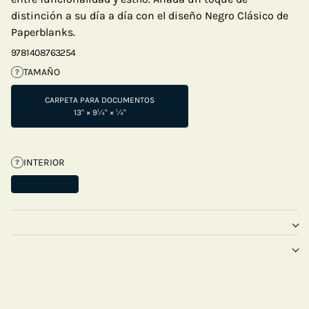
distinción a su día a día con el diseño Negro Clásico de
Paperblanks.
9781408763254
TAMAÑO
?
CARPETA PARA DOCUMENTOS
13" × 9¼" × ¼"
INTERIOR
?