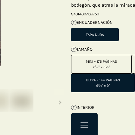
bodegón, que atrae la mirada 
9781439732250
ENCUADERNACIÓN
?
TAPA DURA
TAMAÑO
?
MINI – 176 PÁGINAS
3½" × 5½"
ULTRA – 144 PÁGINAS
6¾" × 9"
Next thumbnails
INTERIOR
?