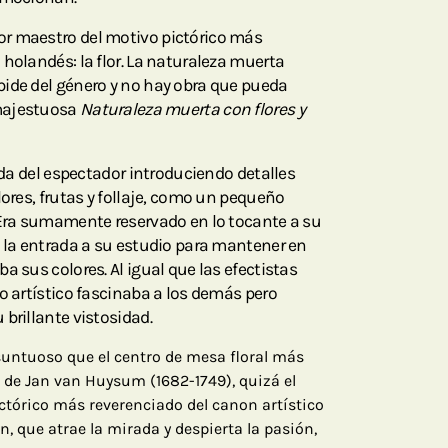
r maestro del motivo pictórico más
holandés: la flor. La naturaleza muerta
ide del género y no hay obra que pueda
majestuosa
Naturaleza muerta con flores y
rada del espectador introduciendo detalles
lores, frutas y follaje, como un pequeño
 Era sumamente reservado en lo tocante a su
a la entrada a su estudio para mantener en
a sus colores. Al igual que las efectistas
o artístico fascinaba a los demás pero
brillante vistosidad.
untuoso que el centro de mesa floral más
o de Jan van Huysum (1682-1749), quizá el
tórico más reverenciado del canon artístico
n, que atrae la mirada y despierta la pasión,