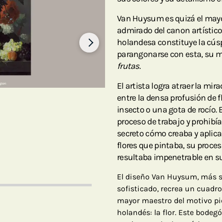
Van Huysum es quizá el mayo
admirado del canon artístico 
holandesa constituye la cúsp
parangonarse con esta, su 
frutas.
El artista logra atraer la mi
entre la densa profusión de f
insecto o una gota de rocío.
proceso de trabajo y prohibí
secreto cómo creaba y aplicab
flores que pintaba, su proces
resultaba impenetrable en su 
El diseño Van Huysum, más s
sofisticado, recrea un cuadr
mayor maestro del motivo pic
holandés: la flor. Este bodegó