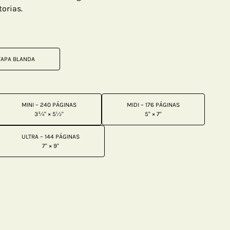
torias.
TAPA BLANDA
MINI – 240 PÁGINAS
MIDI – 176 PÁGINAS
3¾" × 5½"
5" × 7"
ULTRA – 144 PÁGINAS
7" × 9"