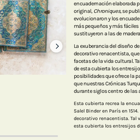
encuadernación elaborada por
original,
Chroniques,
se publi
evolucionaron y los encuade
más pequeños y más fáciles 
sustituyeron a las de madera 
La exuberancia del diseño d
decorativo renacentista, que i
facetas de la vida cultural. 
de esta cubierta los entresijo
posibilidades que ofrece la p
que nuestras Crónicas Turque
durante siglos centro de las ar
Esta cubierta recrea la encu
Salel Binder en París en 1514.
decorativo renacentista. Tal 
esta cubierta los entresijos d