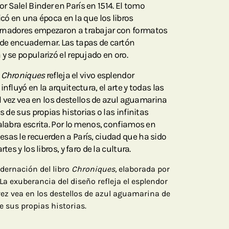
 Salel Binder en París en 1514. El tomo
có en una época en la que los libros
rnadores empezaron a trabajar con formatos
de encuadernar. Las tapas de cartón
y se popularizó el repujado en oro.
e
Chroniques
refleja el vivo esplendor
nfluyó en la arquitectura, el arte y todas las
Tal vez vea en los destellos de azul aguamarina
s de sus propias historias o las infinitas
alabra escrita. Por lo menos, confiamos en
sas le recuerden a París, ciudad que ha sido
tes y los libros, y faro de la cultura.
adernación del libro
Chroniques,
elaborada por
 La exuberancia del diseño refleja el esplendor
vez vea en los destellos de azul aguamarina de
e sus propias historias.