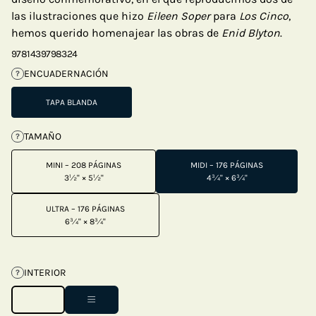
las ilustraciones que hizo
Eileen Soper
para
Los Cinco
,
hemos querido homenajear las obras de
Enid Blyton
.
9781439798324
ENCUADERNACIÓN
?
TAPA BLANDA
TAMAÑO
?
MINI – 208 PÁGINAS
MIDI – 176 PÁGINAS
3½" × 5½"
4¾" × 6¾"
ULTRA – 176 PÁGINAS
6¾" × 8¾"
INTERIOR
?