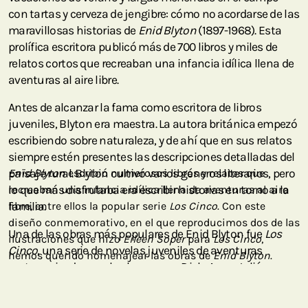
con tartas y cerveza de jengibre: cómo no acordarse de las
maravillosas historias de
Enid Blyton
(1897-1968). Esta
prolífica escritora publicó más de 700 libros y miles de
relatos cortos que recreaban una infancia idílica llena de
aventuras al aire libre.
Antes de alcanzar la fama como escritora de libros
juveniles, Blyton era maestra. La autora británica empezó
escribiendo sobre naturaleza, y de ahí que en sus relatos
siempre estén presentes las descripciones detalladas del
paisaje rural. Blyton cultivó varios géneros literarios, pero
Enid Blyton
escribió numerosos libros y relatos que
lo que más disfrutaba era escribir historias en torno a la
recreaban una infancia idílica llena de aventuras al aire
familia.
libre, entre ellos la popular serie
Los Cinco
. Con este
diseño conmemorativo, en el que reproducimos dos de las
Una de las obras más populares de Enid Blyton fue
Los
ilustraciones que hizo
Eileen Soper
para
Los Cinco
,
Cinco
, una serie de novelas juveniles de aventuras
hemos querido homenajear las obras de
Enid Blyton
.
protagonizadas por los hermanos Dick, Ana y Julián, su
prima Jorge y el perro de esta, Tim. Aquí reproducimos las
ilustraciones de la portada de dos libros de la serie:
Los