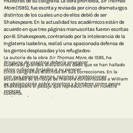
muestras de su caligrafía. La obra prohibida,
Sir Thomas
More
(1595), fue escrita y revisada por cinco dramaturgos
distintos de los cuales uno de ellos debió de ser
Shakespeare. En la actualidad los académicos están de
acuerdo en que tres páginas manuscritas fueron escritas
por él. Shakespeare, contrariado por la intolerancia de la
Inglaterra Isabelina, realizó una apasionada defensa de
las gentes desplazadas y los refugiados:
La autoría de la obra
Sir Thomas More,
de 1595, ha
Ninguno de vosotros debería envejecer
suscitado grandes discusiones dado que se han hallado
otros rufianes forjados a su parecer
cinco caligrafías distintas en sus correcciones. En la
con sus propias manos, razones y pretensiones
actualidad se atribuye de manera consensuada a William
se abalanzarán sobre vosotros y hombres como peces
Shakespeare el pasaje que reproducimos en nuestra
voraces
cubierta.
se devorarán unos a otros.