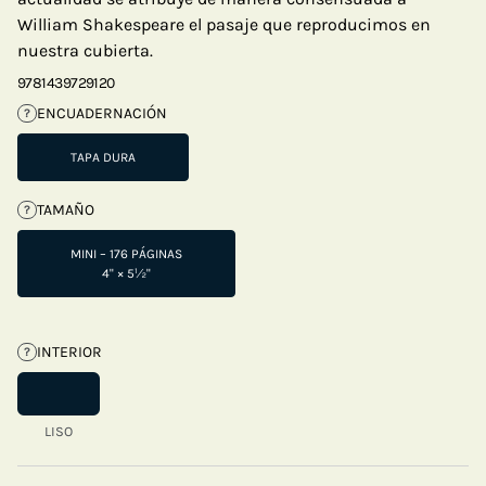
William Shakespeare el pasaje que reproducimos en
nuestra cubierta.
9781439729120
ENCUADERNACIÓN
?
TAPA DURA
TAMAÑO
?
MINI – 176 PÁGINAS
4" × 5½"
INTERIOR
?
LISO