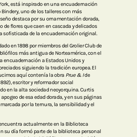
 York, está inspirado en una encuadernación
 Bindery, uno de los talleres con más
diseño destaca por su ornamentación dorada,
de flores que caen en cascada y delicados
za sofisticada de la encuadernación original.
ndado en 1898 por miembros del Grolier Club de
ibliófilos más antigua de Norteamérica, con el
e la encuadernación a Estados Unidos y
reciados siguiendo la tradición europea. El
ucimos aquí contenía la obra
Prue & I
de
892), escritor y reformador social
 en la alta sociedad neoyorquina. Curtis
o apogeo de esa edad dorada, y en sus páginas
marcada por la ternura, la sensibilidad y el
encuentra actualmente en la Biblioteca
n su día formó parte de la biblioteca personal