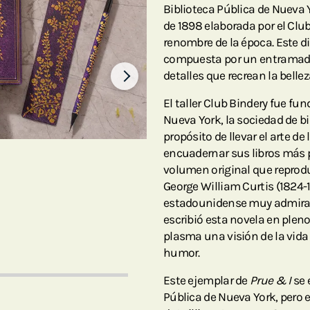
Biblioteca Pública de Nueva
de 1898 elaborada por el Club
renombre de la época. Este 
compuesta por un entramado 
detalles que recrean la belle
El taller Club Bindery fue fu
Nueva York, la sociedad de b
propósito de llevar el arte d
encuadernar sus libros más p
volumen original que reprod
George William Curtis (1824-1
estadounidense muy admirado
escribió esta novela en plen
plasma una visión de la vida 
humor.
Este ejemplar de
Prue & I
se 
Pública de Nueva York, pero e