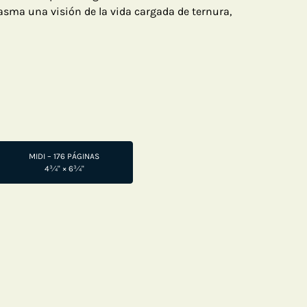
lasma una visión de la vida cargada de ternura,
MIDI – 176 PÁGINAS
4¾" × 6¾"