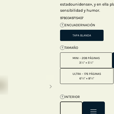
estadounidense», y en ella p
sensibilidad y humor.
9780349715407
ENCUADERNACIÓN
?
TAPA BLANDA
TAMAÑO
?
MINI – 208 PÁGINAS
3½" × 5½"
ULTRA – 176 PÁGINAS
Next thumbnails
6¾" × 8¾"
INTERIOR
?