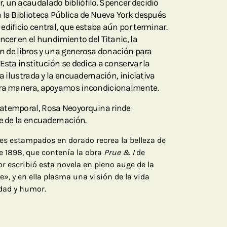
 un acaudalado bibliófilo. Spencer decidió
 la Biblioteca Pública de Nueva York después
edificio central, que estaba aún por terminar.
ncer en el hundimiento del Titanic, la
ón de libros y una generosa donación para
Esta institución se dedica a conservar la
ra ilustrada y la encuadernación, iniciativa
tra manera, apoyamos incondicionalmente.
atemporal, Rosa Neoyorquina rinde
te de la encuadernación.
les estampados en dorado recrea la belleza de
e 1898, que contenía la obra
Prue & I
de
or escribió esta novela en pleno auge de la
, y en ella plasma una visión de la vida
idad y humor.