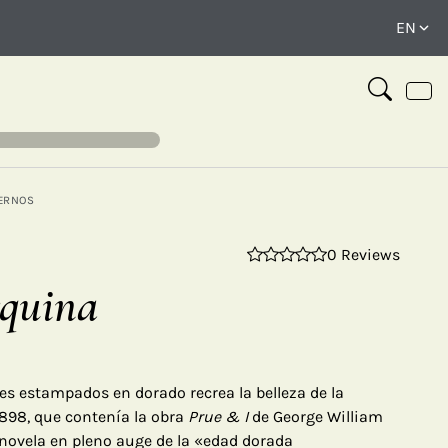
ERNOS
0 Reviews
⤢
rquina
les estampados en dorado recrea la belleza de la
898, que contenía la obra
Prue & I
de George William
a novela en pleno auge de la «edad dorada