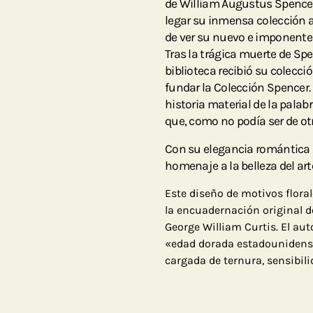
de William Augustus Spencer,
legar su inmensa colección a
de ver su nuevo e imponente 
Tras la trágica muerte de Spe
biblioteca recibió su colecci
fundar la Colección Spencer. 
historia material de la palab
que, como no podía ser de o
Con su elegancia romántica 
homenaje a la belleza del ar
Este diseño de motivos flora
la encuadernación original d
George William Curtis. El aut
«edad dorada estadounidense»
cargada de ternura, sensibil