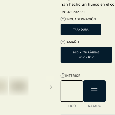
han hecho un hueco en el cor
9781439732229
ENCUADERNACIÓN
?
TAPA DURA
TAMAÑO
?
MIDI – 176 PÁGINAS
4¾" × 6¾"
INTERIOR
?
Next thumbnails
LISO
RAYADO