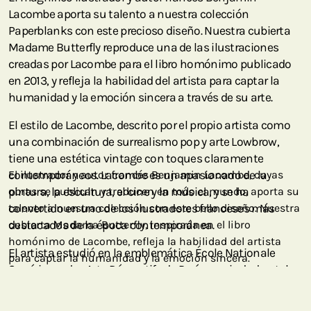
Lacombe aporta su talento a nuestra colección
Paperblanks con este precioso diseño. Nuestra cubierta
Madame Butterfly reproduce una de las ilustraciones
creadas por Lacombe para el libro homónimo publicado
en 2013, y refleja la habilidad del artista para captar la
humanidad y la emoción sincera a través de su arte.
El estilo de Lacombe, descrito por el propio artista como
una combinación de surrealismo pop y arte Lowbrow,
tiene una estética vintage con toques claramente
contemporáneos. Lacombe es un apasionado de la
El ilustrador y autor francés Benjamin Lacombe, cuyas
pintura, la escultura, el cine y la música, y se ha
obras se publican y traducen en todo el mundo, aporta su
convertido en uno de los ilustradores franceses más
talento a nuestra colección con este bello diseño. Nuestra
destacados de la época contemporánea.
cubierta Madama Butterfly, inspirada en el libro
homónimo de Lacombe, refleja la habilidad del artista
El artista estudió en la emblemática École Nationale
para captar la humanidad y la emoción sincera.
Supérieure des Arts Décoratifs de París, su ciudad natal,
antes de publicar su primera novela gráfica con solo 19
años. Ahora, a sus 37 años, su trayectoria profesional está