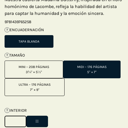
homónimo de Lacombe, refleja la habilidad del artista
para captar la humanidad y la emoción sincera.
9781439765258
ENCUADERNACIÓN
?
TAPA BLANDA
TAMAÑO
?
MINI – 208 PÁGINAS
MIDI – 176 PÁGINAS
3¾" × 5½"
5" × 7"
ULTRA – 176 PÁGINAS
7" × 9"
INTERIOR
?