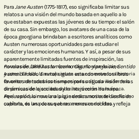
Para
Jane Austen
(1775-1817), eso significaba limitar sus
relatos a una visión del mundo basada en aquello a lo
que estaban expuestas las jóvenes de su tiempo: el salón
de su casa. Sin embargo, los avatares de una casa de la
época georgiana brindaban a escritores analíticos como
Austen numerosas oportunidades para estudiar el
carácter y las emociones humanas. Y así, a pesar de sus
aparentemente limitadas fuentes de inspiración, las
novelas de
Persuasión
(1818) es la novela más mordaz de Jane
Jane Austen
(como
Orgullo y prejuicio
,
Sentido
y sensibilidad
Austen. En ella, la autora relata una conmovedora historia
o
Emma
) siguen estando entre los libros
favoritos de todos los tiempos por su aguda visión de las
de amor aderezada con una mirada crítica a las formas
dinámicas de la sociedad y la interacción humana.
de persuasión ejercidas sobre las jóvenes de la época.
Persuasión
Aquí reproducimos una página manuscrita del undécimo
, la novela a la que dedicamos este diseño de
cubierta, es una de sus obras menos conocidas y refleja
capítulo, de las pocas que se conservan del libro.
una perspectiva más madura, ya que Austen la escribió
hacia el final de su vida.
Jane Austen
nació en Hampshire (Inglaterra), y era la
séptima de ocho hermanos. Como dictaban las