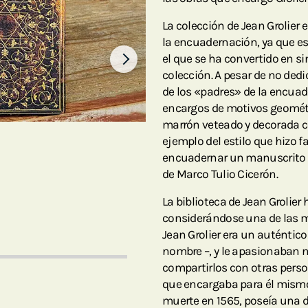
La colección de Jean Grolier 
la encuadernación, ya que es 
el que se ha convertido en s
colección. A pesar de no dedi
de los «padres» de la encua
encargos de motivos geométri
marrón veteado y decorada co
ejemplo del estilo que hizo fa
encuadernar un manuscrito 
de Marco Tulio Cicerón.
La biblioteca de Jean Grolier 
considerándose una de las me
Jean Grolier era un auténtico
nombre –, y le apasionaban no
compartirlos con otras perso
que encargaba para él mismo 
muerte en 1565, poseía una 