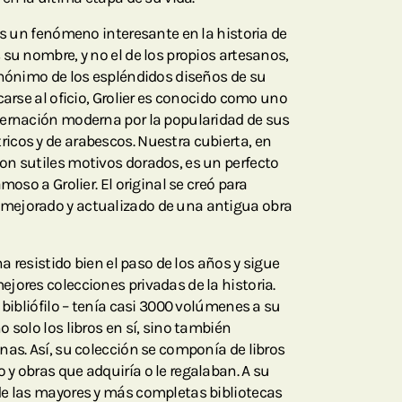
es un fenómeno interesante en la historia de
su nombre, y no el de los propios artesanos,
inónimo de los espléndidos diseños de su
carse al oficio, Grolier es conocido como uno
dernación moderna por la popularidad de sus
cos y de arabescos. Nuestra cubierta, en
n sutiles motivos dorados, es un perfecto
moso a Grolier. El original se creó para
mejorado y actualizado de una antigua obra
ha resistido bien el paso de los años y sigue
jores colecciones privadas de la historia.
 bibliófilo – tenía casi 3000 volúmenes a su
 solo los libros en sí, sino también
nas. Así, su colección se componía de libros
y obras que adquiría o le regalaban. A su
de las mayores y más completas bibliotecas