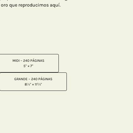
e oro que reproducimos aquí.
MIDI – 240 PÁGINAS
5" × 7"
GRANDE – 240 PÁGINAS
8¼" × 11¾"