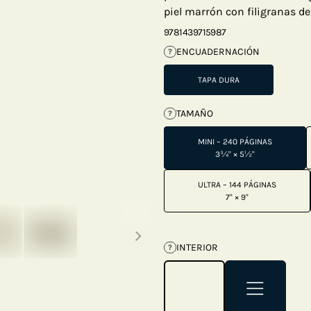
piel marrón con filigranas d
9781439715987
ENCUADERNACIÓN
?
TAPA DURA
TAMAÑO
?
MINI – 240 PÁGINAS
3¾" × 5½"
ULTRA – 144 PÁGINAS
7" × 9"
Next thumbnails
INTERIOR
?