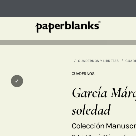
CUADERNOS Y LIBRETAS
CUAD
CUADERNOS
⤢
García Márq
soledad
Colección Manuscri