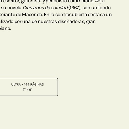
 escritor, guionista y periodista colombiano. Aquí
 su novela
Cien años de soledad
(1967), con un fondo
berante de Macondo. En la contracubierta destaca un
alizado por una de nuestras diseñadoras, gran
iano.
ULTRA – 144 PÁGINAS
7" × 9"