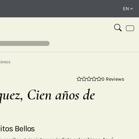
ERNOS
0 Reviews
⤢
uez, Cien años de
tos Bellos