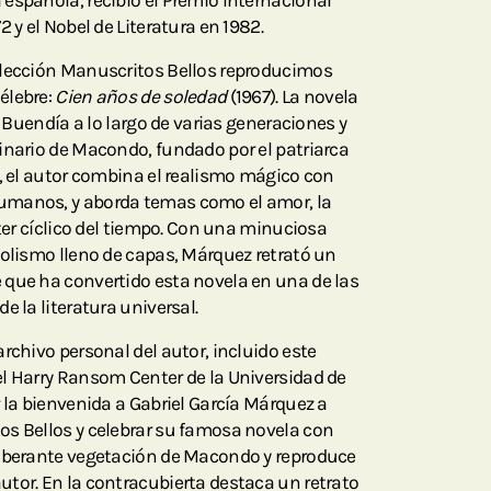
española, recibió el Premio Internacional
 y el Nobel de Literatura en 1982.
olección Manuscritos Bellos reproducimos
élebre:
Cien años de soledad
(1967). La novela
a Buendía a lo largo de varias generaciones y
inario de Macondo, fundado por el patriarca
a, el autor combina el realismo mágico con
umanos, y aborda temas como el amor, la
cter cíclico del tiempo. Con una minuciosa
bolismo lleno de capas, Márquez retrató un
 que ha convertido esta novela en una de las
e la literatura universal.
rchivo personal del autor, incluido este
l Harry Ransom Center de la Universidad de
 la bienvenida a Gabriel García Márquez a
os Bellos y celebrar su famosa novela con
xuberante vegetación de Macondo y reproduce
tor. En la contracubierta destaca un retrato