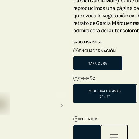
Gabriel García Márquez fue un
reproducimos una página de
que evoca la vegetación exu
retrato de García Márquez re
admiradora del autor colomb
9780349715254
ENCUADERNACIÓN
?
TAPA DURA
TAMAÑO
?
MIDI – 144 PÁGINAS
Next thumbnails
5" × 7"
INTERIOR
?