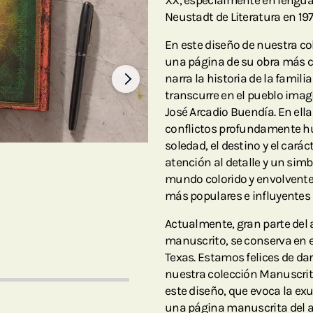
XX, especialmente en lengua 
Neustadt de Literatura en 1972
En este diseño de nuestra c
una página de su obra más c
narra la historia de la famili
transcurre en el pueblo imag
José Arcadio Buendía. En ell
conflictos profundamente h
soledad, el destino y el cará
atención al detalle y un sim
mundo colorido y envolvente
más populares e influyentes d
Actualmente, gran parte del a
manuscrito, se conserva en e
Texas. Estamos felices de dar
nuestra colección Manuscrit
este diseño, que evoca la e
una página manuscrita del au