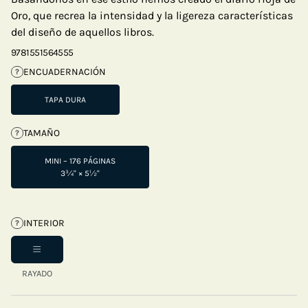
Oro, que recrea la intensidad y la ligereza características
del diseño de aquellos libros.
9781551564555
ENCUADERNACIÓN
?
TAPA DURA
TAMAÑO
?
MINI – 176 PÁGINAS
3¾" × 5½"
INTERIOR
?
RAYADO