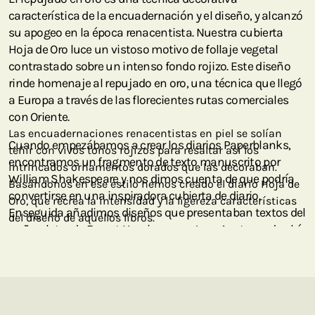
característica de la encuadernación y el diseño, y alcanzó
su apogeo en la época renacentista. Nuestra cubierta
Hoja de Oro luce un vistoso motivo de follaje vegetal
contrastado sobre un intenso fondo rojizo. Este diseño
rinde homenaje al repujado en oro, una técnica que llegó
a Europa a través de las florecientes rutas comerciales
con Oriente.
Las encuadernaciones renacentistas en piel se solían
Cuando empezábamos a crear los diarios Paperblanks,
teñir con vivos tonos rojizos para resaltar así los
encontramos un fragmento de texto manuscrito por
intrincados ornamentos dorados que las decoraban.
William Shakespeare y nos dimos cuenta de que podría
Basándonos en ese estilo hemos creado el diario Hoja de
convertirse en una inspiradora cubierta de diario.
Oro, que recrea la intensidad y la ligereza características
Enseguida añadimos diseños que presentaban textos del
del diseño de aquellos libros.
puño y letra de Ernest Hemingway y Jane Austen, y de ahí
surgió una serie que acabó convirtiéndose en nuestra
colección Manuscritos Bellos. Aquellas primeras
cubiertas consistían en unos diseños minimalistas que
reproducían los manuscritos literarios escritos con tinta
negra sobre papel beige. Al final acabaron imponiéndose