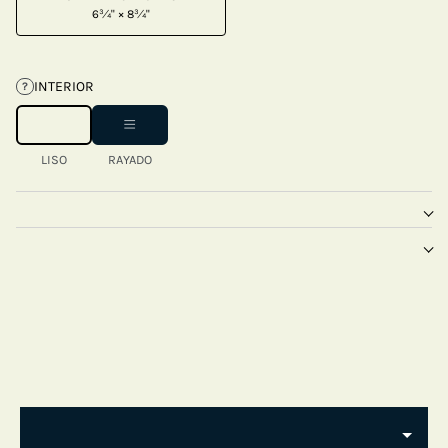
6¾" × 8¾"
INTERIOR
?
LISO
RAYADO