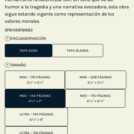
humor a la tragedia y una narrativa evocadora, esta obra
sigue estando vigente como representación de los
valores morales.
9781439781883
ENCUADERNACIÓN
?
TAPA DURA
TAPA BLANDA
TAMAÑO
?
MINI – 176 PÁGINAS
MINI – 208 PÁGINAS
3½" × 5½"
3½" × 5½"
MIDI – 144 PÁGINAS
MIDI – 176 PÁGINAS
4¾" × 7"
4¾" × 6¾"
ULTRA – 144 PÁGINAS
6¾" × 9"
ULTRA – 176 PÁGINAS