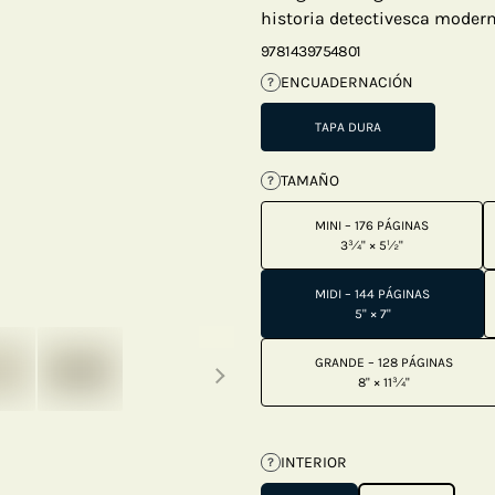
historia detectivesca moderna
9781439754801
ENCUADERNACIÓN
?
TAPA DURA
TAMAÑO
?
MINI – 176 PÁGINAS
3¾" × 5½"
MIDI – 144 PÁGINAS
5" × 7"
Next thumbnails
GRANDE – 128 PÁGINAS
8" × 11¾"
INTERIOR
?