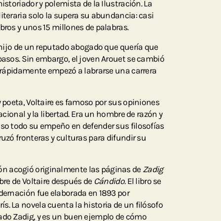
istoriador y polemista de la Ilustración. La
iteraria solo la supera su abundancia: casi
bros y unos 15 millones de palabras.
a hijo de un reputado abogado que quería que
 pasos. Sin embargo, el joven Arouet se cambió
 y rápidamente empezó a labrarse una carrera
y poeta, Voltaire es famoso por sus opiniones
racional y la libertad. Era un hombre de razón y
uso todo su empeño en defender sus filosofías
ruzó fronteras y culturas para difundir su
n acogió originalmente las páginas de
Zadig
bre de Voltaire después de
Cándido.
El libro se
adernación fue elaborada en 1893 por
s. La novela cuenta la historia de un filósofo
mado Zadig, y es un buen ejemplo de cómo