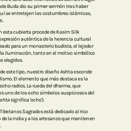
nde Buda dio su primer sermón tras haber
uí se entretejen las costumbres islámicas,
s.
n esta cubierta procede de Kasim Silk
expresión auténtica de la herencia cultural
creado para un monasterio budista, el tejedor
 la iluminación, tanto en el motivo simbólico
es elegidos.
de este tipo, nuestro diseño Ashta esconde
lismo. El elemento que más destaca es la
 ocho radios. La rueda del dharma, que
es uno de los ocho símbolos auspiciosos del
shta
significa 'ocho').
os Tibetanos Sagrados está dedicado al rico
 de la India y a los artesanos que mantienen
.