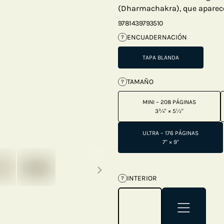
(Dharmachakra), que aparece 
9781439793510
ENCUADERNACIÓN
?
TAPA BLANDA
TAMAÑO
?
MINI – 208 PÁGINAS
3¾" × 5½"
ULTRA – 176 PÁGINAS
7" × 9"
Next thumbnails
INTERIOR
?