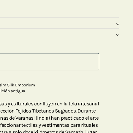
Kasim Silk Emporium
dición antigua
osas y culturales confluyen en la tela artesanal
lección Tejidos Tibetanos Sagrados. Durante
nas de Varanasi (India) han practicado el arte
nfeccionar textiles y vestimentas para rituales
tra a solo doce kilómetros de Sarnath, lugar