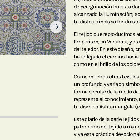
de peregrinación budista do
alcanzado la iluminación; aq
budistas e incluso hinduista
El tejido que reproducimos e
Emporium, en Varanasi, y es 
del tejedor. En este diseño, 
ha reflejado el camino hacia
como en el brillo de los color
Como muchos otros textiles 
un profundo y variado simbo
forma circular de la rueda de
representa el conocimiento, 
budismo o Ashtamangala (
a
Este diario de la serie Tejid
patrimonio del tejido a mano
viva esta práctica devocional