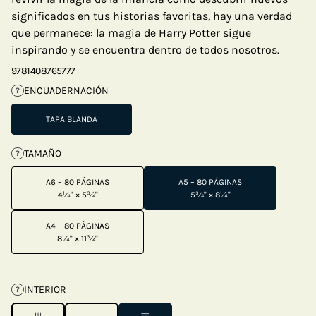
significados en tus historias favoritas, hay una verdad
que permanece: la magia de Harry Potter sigue
inspirando y se encuentra dentro de todos nosotros.
9781408765777
ENCUADERNACIÓN
?
TAPA BLANDA
TAMAÑO
?
A6 – 80 PÁGINAS
A5 – 80 PÁGINAS
4¼" × 5¾"
5¾" × 8¼"
A4 – 80 PÁGINAS
8¼" × 11¾"
INTERIOR
?