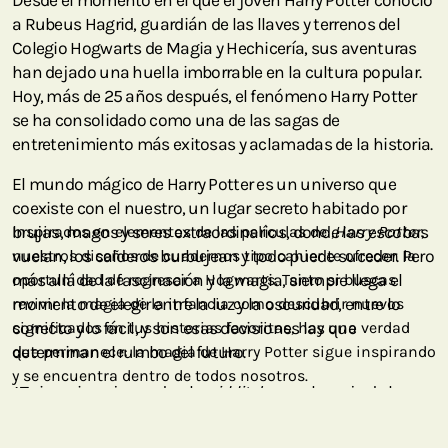
Desde el momento en el que el joven Harry Potter conoció
a Rubeus Hagrid, guardián de las llaves y terrenos del
Colegio Hogwarts de Magia y Hechicería, sus aventuras
han dejado una huella imborrable en la cultura popular.
Hoy, más de 25 años después, el fenómeno Harry Potter
se ha consolidado como una de las sagas de
entretenimiento más exitosas y aclamadas de la historia.
El mundo mágico de Harry Potter es un universo que
coexiste con el nuestro, un lugar secreto habitado por
brujas, magos y seres extraordinarios, donde las escobas
Inspirados en elementos de las películas de ,
Harry Potter
,
vuelan, los calderos burbujean y todo puede suceder. Pero
nuestros diseños de cuadernos tipo cahier te ofrecen la
más allá de la fascinación y la magia, siempre llega el
oportunidad de regresar a Hogwarts. Tanto si buscas
momento de elegir entre la luz y la oscuridad, entre lo
revivir la magia de la infancia como descubrir nuevos
correcto y lo fácil, y son esas decisiones las que
significados en tus historias favoritas, hay una verdad
determinan el rumbo del futuro.
que permanece: la magia de Harry Potter sigue inspirando
y se encuentra dentro de todos nosotros.
¿Te imaginas jugando al
quidditch
con el coraje de los
Gryffindor o la astucia de los ambiciosos Slytherin?
Aunque quizá prefieras perderte en los largos pasillos de