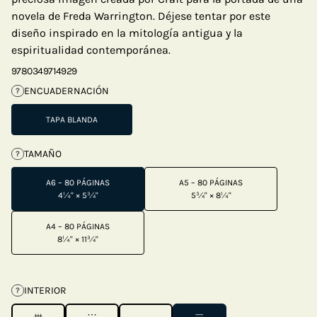
novela de Freda Warrington. Déjese tentar por este
diseño inspirado en la mitología antigua y la
espiritualidad contemporánea.
9780349714929
ENCUADERNACIÓN
?
TAPA BLANDA
TAMAÑO
?
A6 – 80 PÁGINAS
A5 – 80 PÁGINAS
4¼" × 5¾"
5¾" × 8¼"
A4 – 80 PÁGINAS
8¼" × 11¾"
INTERIOR
?