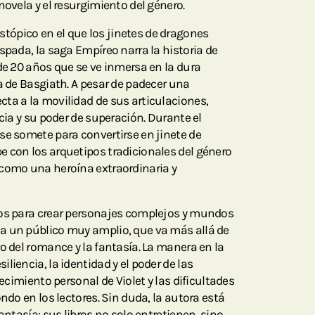
novela y el resurgimiento del género.
ópico en el que los jinetes de dragones
spada, la saga Empíreo narra la historia de
de 20 años que se ve inmersa en la dura
a de Basgiath. A pesar de padecer una
ta a la movilidad de sus articulaciones,
ncia y su poder de superación. Durante el
se somete para convertirse en jinete de
 con los arquetipos tradicionales del género
 como una heroína extraordinaria y
ros para crear personajes complejos y mundos
a un público muy amplio, que va más allá de
o del romance y la fantasía. La manera en la
liencia, la identidad y el poder de las
recimiento personal de Violet y las dificultades
ondo en los lectores. Sin duda, la autora está
antasía: sus libros no solo entretienen, sino