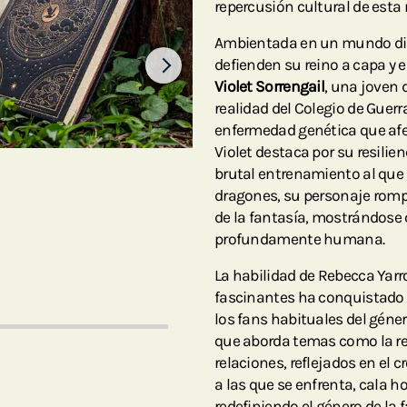
repercusión cultural de esta 
Ambientada en un mundo dist
defienden su reino a capa y e
Violet Sorrengail
, una joven 
realidad del Colegio de Guerr
enfermedad genética que afec
Violet destaca por su resilie
brutal entrenamiento al que 
dragones, su personaje rompe
de la fantasía, mostrándose
profundamente humana.
La habilidad de Rebecca Yar
fascinantes ha conquistado 
los fans habituales del géner
que aborda temas como la resi
relaciones, reflejados en el c
a las que se enfrenta, cala h
redefiniendo el género de la f