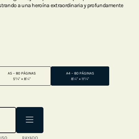
ostrando a una heroína extraordinaria y profundamente
A5 – 80 PÁGINAS
A4 – 80 PÁGINAS
5¾" × 8¼"
8¼" × 11¾"
LISO
RAYADO