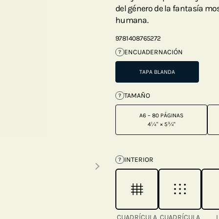
del género de la fantasía m
humana.
9781408765272
ENCUADERNACIÓN
?
TAPA BLANDA
TAMAÑO
?
A6 – 80 PÁGINAS
4¼" × 5¾"
Next thumbnails
INTERIOR
?
CUADRÍCULA
CUADRÍCULA