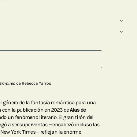
Empíreo
de Rebecca Yarros
l género de la fantasía romántica para una
s con la publicación en 2023 de
Alas de
odo un fenómeno literario. El gran tirón del
 llegó a ser superventas —encabezó incluso las
l New York Times— reflejan la enorme