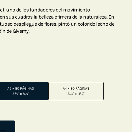
net, uno de los fundadores del movimiento
en sus cuadros la belleza efímera de la naturaleza. En
rtuoso despliegue de flores, pintó un colorido lecho de
dín de Giverny.
A5 – 80 PÁGINAS
A4 – 80 PÁGINAS
5¾" × 8¼"
8¼" × 11¾"