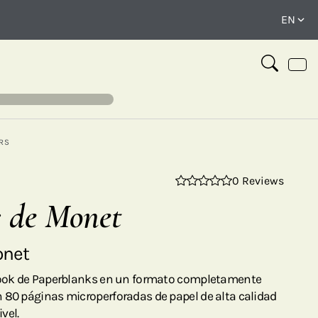
RS
0 Reviews
⤢
 de Monet
onet
 look de Paperblanks en un formato completamente
 80 páginas microperforadas de papel de alta calidad
ivel.