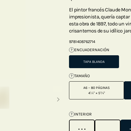
El pintor francés Claude Mo
impresionista, quería captar 
esta obra de 1897, todo un vi
crisantemos de su idílico jar
9781408762714
ENCUADERNACIÓN
?
TAPA BLANDA
TAMAÑO
?
A6 – 80 PÁGINAS
Next thumbnails
4¼" × 5¾"
INTERIOR
?