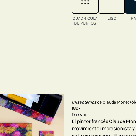
CUADRÍCULA
LISO
RA
DE PUNTOS
Crisantemos
de Claude Monet (óle
1897
Francia
El pintor francés Claude Mon
movimiento impresionista y s
de la era moderna. El impres