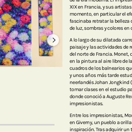
XIX en Francia, y sus artista
momento, en particular el efec
fascinaba retratar la bellez
de luz, sombras y colores en
A lo largo de su dilatada car
paisaje y las actividades de r
del norte de Francia. Monet,
en la pintura al aire libre d
cuadros de los balnearios qu
y unos años más tarde estudi
neerlandés Johan Jongkind (1
tomar clases en el estudio pa
donde conoció a Auguste Renoi
impresionistas.
Entre los impresionistas, Mo
en Giverny, un pueblo a orill
inspiración. Tras adquirir un 