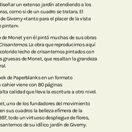
diseñar un extenso jardín atendiendo a los
as, como si de un cuadro se tratara. El
de Giverny «tanto para el placer de la vista
 pintar».
ón de Monet y en él pintó muchas de sus obras
Crisantemos
. La obra que reproducimos aquí
 colorido lecho de crisantemos pintados con
as gruesas de Monet, que resaltan la grandeza
al.
look de Paperblanks en un formato
cahier viene con 80 páginas
ta calidad que lleva la escritura a otro nivel.
net, uno de los fundadores del movimiento
en sus cuadros la belleza efímera de la
897, todo un virtuoso despliegue de flores,
isantemos de su idílico jardín de Giverny.