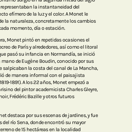
s representaban la instantaneidad del
to efímero de la luz y el color. A Monet le
a de la naturaleza, concretamente los cambios
 cada momento, día o estación.
rera, Monet pintó en repetidas ocasiones el
ecreo de París y alrededores, así como el litoral
 que pasó su infancia en Normandía, se inició
e la mano de Eugène Boudin, conocido por sus
e salpicaban la costa del canal de La Mancha,
ó de manera informal con el paisajista
819-1891). A los 22 años, Monet empezó a
risino del pintor academicista Charles Gleyre,
r, Frédéric Bazille y otros futuros
net destaca por sus escenas de jardines, y fue
as del río Sena, donde encontró su mayor
terreno de 15 hectáreas en la localidad