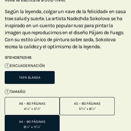
Según la leyenda, colgar un «ave de la felicidad» en casa
trae salud y suerte. La artista Nadezhda Sokolova se ha
inspirado en un cuento popular ruso para pintar la
imagen que reproducimos en el diseño Pájaro de Fuego.
Con su estilo único de pintura sobre seda, Sokolova
recrea la calidez y el optimismo de la leyenda.
9781408763148
ENCUADERNACIÓN
?
TAPA BLANDA
TAMAÑO
?
A6 – 80 PÁGINAS
A5 – 80 PÁGINAS
4¼" × 5¾"
5¾" × 8¼"
A4 – 80 PÁGINAS
8¼" × 11¾"