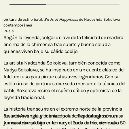
pintura de estilo batik
Birds of Happiness
de Nadezhda Sokolova
contemporánea
Rusia
Según la leyenda, colgar un ave de la felicidad de madera
encima de la chimenea trae suerte y buena salud a
quienes viven bajo su cálido cobijo.
La artista Nadezhda Sokolova, también conocida como
Nadya Sokolova, se ha inspirado en un cuento clásico del
folclore ruso para pintar estas aves legendarias. Con su
estilo único de pintura sobre seda mediante la técnica del
batik, Sokolova recrea el espíritu cálido y optimista de la
leyenda tradicional.
La historia transcurre en el extremo norte de la provincia
rusa de Arcángel, y cuenta que un cazador regresó a casa
Da la bienvenida al icónico look de Paperblanks en un
y encontró a su hijo enfermo y aterido de frío, sin nadie
formato completamente nuevo! Cada cahier viene con 80