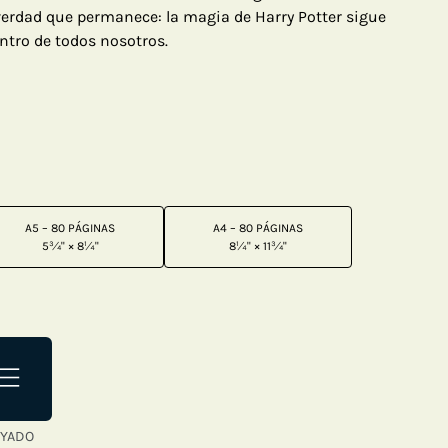
 verdad que permanece: la magia de Harry Potter sigue
ntro de todos nosotros.
A5 – 80 PÁGINAS
A4 – 80 PÁGINAS
5¾" × 8¼"
8¼" × 11¾"
YADO