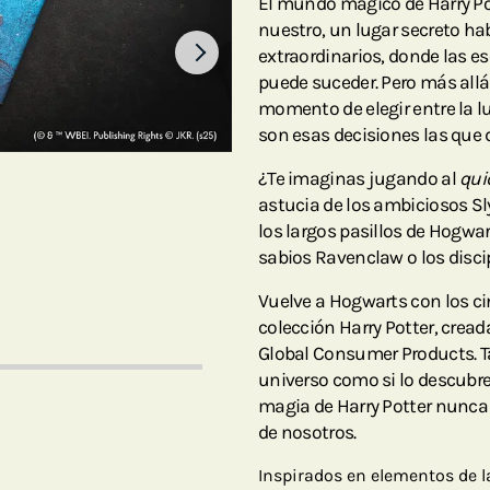
El mundo mágico de Harry Pot
nuestro, un lugar secreto ha
extraordinarios, donde las e
puede suceder. Pero más allá 
momento de elegir entre la luz 
son esas decisiones las que 
¿Te imaginas jugando al
qui
astucia de los ambiciosos Sl
los largos pasillos de Hogwa
sabios Ravenclaw o los disci
Vuelve a Hogwarts con los ci
colección Harry Potter, crea
Global Consumer Products. Ta
universo como si lo descubre
magia de Harry Potter nunca 
de nosotros.
Inspirados en elementos de la