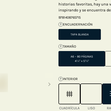
historias favoritas, hay una
inspirando y se encuentra de
9781408765715
ENCUADERNACIÓN
?
TAPA BLANDA
TAMAÑO
?
A6 – 80 PÁGINAS
4¼" × 5¾"
Next thumbnails
INTERIOR
?
CUADRÍCULA
LISO
RA