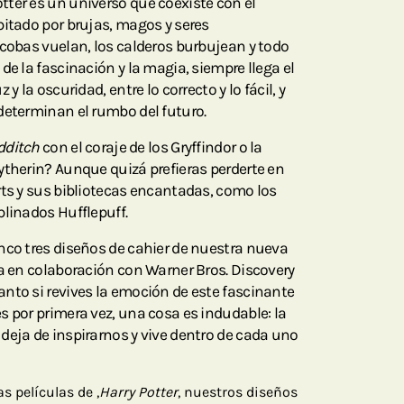
ter es un universo que coexiste con el
bitado por brujas, magos y seres
scobas vuelan, los calderos burbujean y todo
de la fascinación y la magia, siempre llega el
y la oscuridad, entre lo correcto y lo fácil, y
determinan el rumbo del futuro.
dditch
con el coraje de los Gryffindor o la
ytherin? Aunque quizá prefieras perderte en
rts y sus bibliotecas encantadas, como los
plinados Hufflepuff.
nco tres diseños de cahier de nuestra nueva
da en colaboración con Warner Bros. Discovery
nto si revives la emoción de este fascinante
s por primera vez, una cosa es indudable: la
deja de inspirarnos y vive dentro de cada uno
s películas de ,
Harry Potter
, nuestros diseños