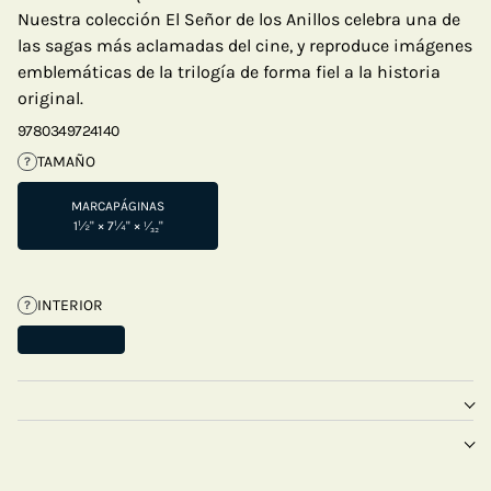
Nuestra colección El Señor de los Anillos celebra una de
las sagas más aclamadas del cine, y reproduce imágenes
emblemáticas de la trilogía de forma fiel a la historia
original.
9780349724140
TAMAÑO
?
MARCAPÁGINAS
1½" × 7¼" × ¹⁄₃₂"
INTERIOR
?