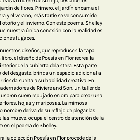
o tras la muerte de su hijo, describe los
rdín de flores. Primero, el jardín encarna el
vera y el verano; más tarde se ve consumido
del otoño y el invierno. Con este poema, Shelley
 que nuestra única conexión con la realidad es
ciones fugaces.
e nuestros diseños, que reproducen la tapa
libro, el diseño de Poesía en Flor recrea la
o interior de la cubierta delantera. Esta parte
a del desgaste, brinda un espacio adicional a
 rienda suelta a su habilidad creativa. En
adernadores de Riviere and Son, un taller de
usaron cuero repujado en oro para crear una
e flores, hojas y mariposas. La mimosa
 nombre deriva de su reflejo de plegar las
e las mueve, ocupa el centro de atención de la
e en el poema de Shelley.
ra la colección Poesía en Flor procede de la