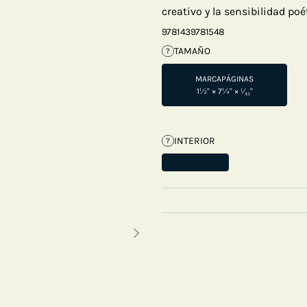
creativo y la sensibilidad poé
9781439781548
TAMAÑO
?
MARCAPÁGINAS
1½" × 7¼" × ¹⁄₃₂"
INTERIOR
?
Next thumbnails