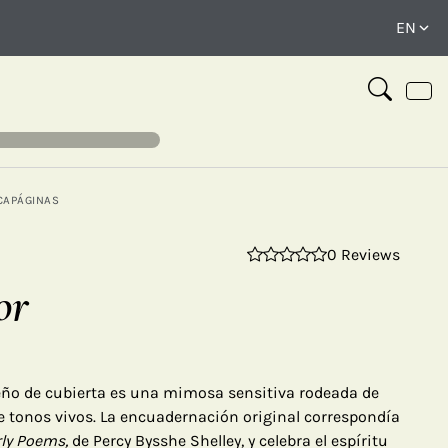
CAPÁGINAS
0 Reviews
⤢
or
seño de cubierta es una mimosa sensitiva rodeada de
de tonos vivos. La encuadernación original correspondía
rly Poems,
de Percy Bysshe Shelley, y celebra el espíritu