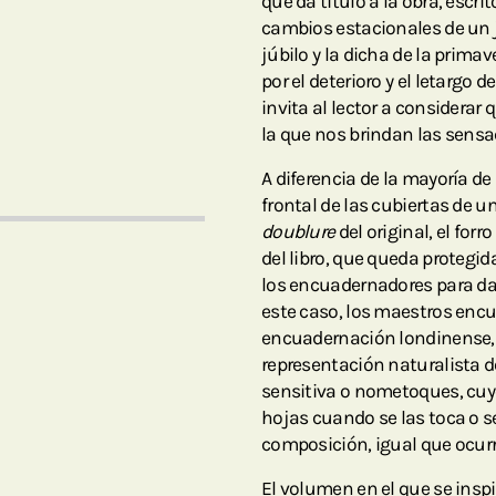
que da título a la obra, escrit
cambios estacionales de un ja
júbilo y la dicha de la prima
por el deterioro y el letargo 
invita al lector a considerar
la que nos brindan las sensa
A diferencia de la mayoría d
frontal de las cubiertas de un 
doublure
del original, el forr
del libro, que queda protegid
los encuadernadores para dar
este caso, los maestros encu
encuadernación londinense, 
representación naturalista d
sensitiva o nometoques, cuyo
hojas cuando se las toca o s
composición, igual que ocurr
El volumen en el que se inspi