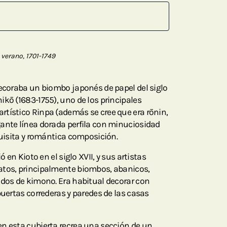
verano, 1701-1749
decoraba un biombo japonés de papel del siglo
ikō (1683-1755), uno de los principales
tístico Rinpa (además se cree que era rōnin,
ante línea dorada perfila con minuciosidad
quisita y romántica composición.
ó en Kioto en el siglo XVII, y sus artistas
atos, principalmente biombos, abanicos,
idos de kimono. Era habitual decorar con
puertas correderas y paredes de las casas
n esta cubierta recrea una sección de un