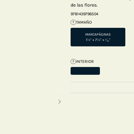
de las flores.
9781439796504
TAMAÑO
?
MARCAPÁGINAS
1½" × 7¼" × ¹⁄₃₂"
INTERIOR
?
Next thumbnails