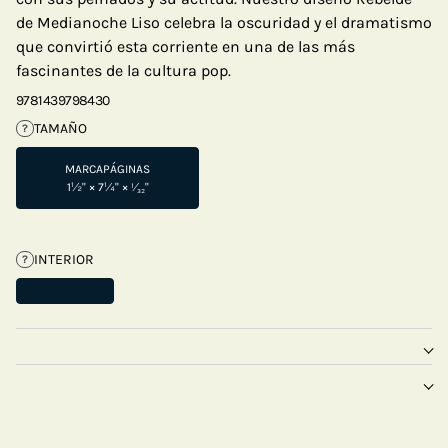
de Medianoche Liso celebra la oscuridad y el dramatismo
que convirtió esta corriente en una de las más
fascinantes de la cultura pop.
9781439798430
TAMAÑO
?
MARCAPÁGINAS
1½" × 7¼" × ¹⁄₃₂"
INTERIOR
?