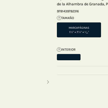
de la Alhambra de Granada, 
9781439782316
TAMAÑO
?
MARCAPÁGINAS
1½" × 7¼" × ¹⁄₃₂"
INTERIOR
?
Next thumbnails