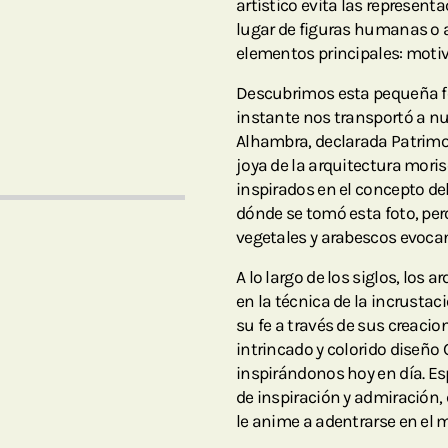
artístico evita las represen
lugar de figuras humanas o an
elementos principales: motivo
Descubrimos esta pequeña fot
instante nos transportó a nu
Alhambra, declarada Patrimo
joya de la arquitectura mori
inspirados en el concepto de
dónde se tomó esta foto, pe
vegetales y arabescos evocan
A lo largo de los siglos, los 
en la técnica de la incrustac
su fe a través de sus creacion
intrincado y colorido diseñ
inspirándonos hoy en día. Es
de inspiración y admiración,
le anime a adentrarse en el 