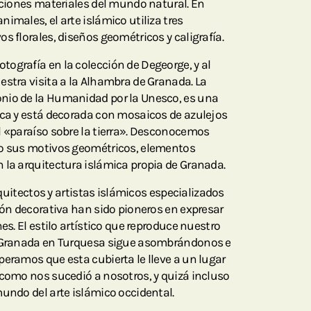
taciones materiales del mundo natural. En
imales, el arte islámico utiliza tres
s florales, diseños geométricos y caligrafía.
ografía en la colección de Degeorge, y al
estra visita a la Alhambra de Granada. La
nio de la Humanidad por la Unesco, es una
sca y está decorada con mosaicos de azulejos
l «paraíso sobre la tierra». Desconocemos
ro sus motivos geométricos, elementos
 la arquitectura islámica propia de Granada.
arquitectos y artistas islámicos especializados
ión decorativa han sido pioneros en expresar
es. El estilo artístico que reproduce nuestro
o Granada en Turquesa sigue asombrándonos e
peramos que esta cubierta le lleve a un lugar
 como nos sucedió a nosotros, y quizá incluso
mundo del arte islámico occidental.