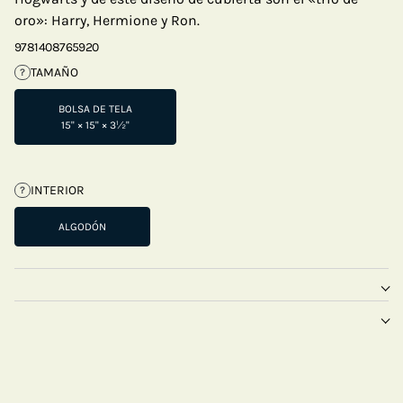
oro»: Harry, Hermione y Ron.
9781408765920
TAMAÑO
?
BOLSA DE TELA
15" × 15" × 3½"
INTERIOR
?
ALGODÓN