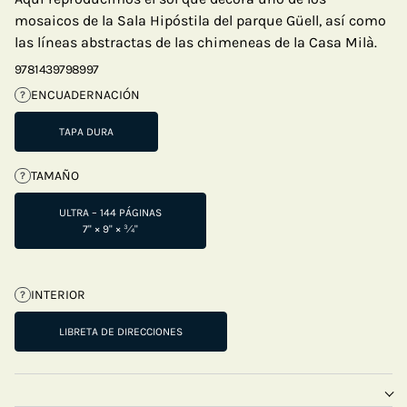
mosaicos de la Sala Hipóstila del parque Güell, así como
las líneas abstractas de las chimeneas de la Casa Milà.
9781439798997
ENCUADERNACIÓN
?
TAPA DURA
TAMAÑO
?
ULTRA – 144 PÁGINAS
7" × 9" × ¾"
INTERIOR
?
LIBRETA DE DIRECCIONES