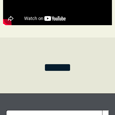
Voltaire después de
Cándido.
El libro se publicó en 1747, y
esta encuadernación fue elaborada en 1893 por
Chamerot et Renouard en París. La novela cuenta la
historia de un filósofo de la antigua Babilonia llamado
Zadig, y es un buen ejemplo de cómo Voltaire usaba la
narración para abordar los problemas de su época.
Precisamente por su entusiasta y formidable
contribución a la era de la Ilustración, este periodo se
conoce también como la Edad de Voltaire.