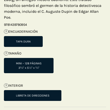
filosófico sembró el germen de la historia detectivesca
moderna, incluido el C. Auguste Dupin de Edgar Allan
Poe.
9781439780954
ENCUADERNACIÓN
?
TAPA DURA
TAMAÑO
?
MINI – 128 PÁGINAS
3¾" × 5½" × ¾"
INTERIOR
?
LIBRETA DE DIRECCIONES