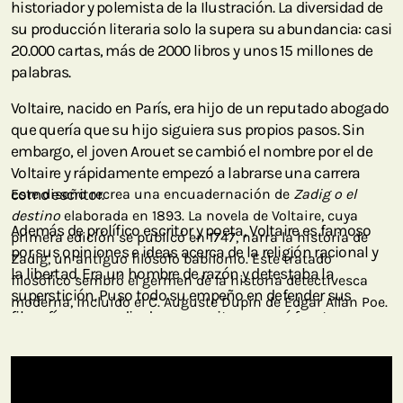
historiador y polemista de la Ilustración. La diversidad de
su producción literaria solo la supera su abundancia: casi
20.000 cartas, más de 2000 libros y unos 15 millones de
palabras.
Voltaire, nacido en París, era hijo de un reputado abogado
que quería que su hijo siguiera sus propios pasos. Sin
embargo, el joven Arouet se cambió el nombre por el de
Voltaire y rápidamente empezó a labrarse una carrera
como escritor.
Este diseño recrea una encuadernación de
Zadig o el
destino
elaborada en 1893. La novela de Voltaire, cuya
Además de prolífico escritor y poeta, Voltaire es famoso
primera edición se publicó en 1747, narra la historia de
por sus opiniones e ideas acerca de la religión racional y
Zadig, un antiguo filósofo babilonio. Este tratado
la libertad. Era un hombre de razón y detestaba la
filosófico sembró el germen de la historia detectivesca
superstición. Puso todo su empeño en defender sus
moderna, incluido el C. Auguste Dupin de Edgar Allan Poe.
filosofías por medio de sus escritos y cruzó fronteras y
culturas para difundir su mensaje.
Esta hermosa encuadernación acogió originalmente las
páginas de
Zadig o el destino,
la obra más célebre de