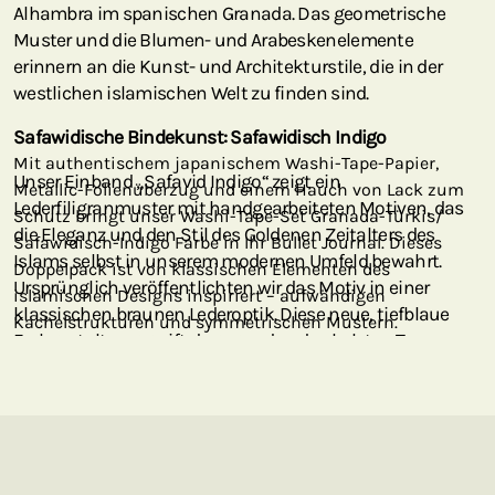
Alhambra im spanischen Granada. Das geometrische
Muster und die Blumen- und Arabeskenelemente
erinnern an die Kunst- und Architekturstile, die in der
westlichen islamischen Welt zu finden sind.
Safawidische Bindekunst: Safawidisch Indigo
Mit authentischem japanischem Washi-Tape-Papier,
Unser Einband „Safavid Indigo“ zeigt ein
Metallic-Folienüberzug und einem Hauch von Lack zum
Lederfiligranmuster mit handgearbeiteten Motiven, das
Schutz bringt unser Washi-Tape-Set Granada-Türkis/
die Eleganz und den Stil des Goldenen Zeitalters des
Safawidisch-Indigo Farbe in Ihr Bullet Journal. Dieses
Islams selbst in unserem modernen Umfeld bewahrt.
Doppelpack ist von klassischen Elementen des
Ursprünglich veröffentlichten wir das Motiv in einer
islamischen Designs inspiriert – aufwändigen
klassischen braunen Lederoptik. Diese neue, tiefblaue
Kachelstrukturen und symmetrischen Mustern.
Farbgestaltung greift dagegen den dunkelsten Ton von
„Persischem Blau“ auf.