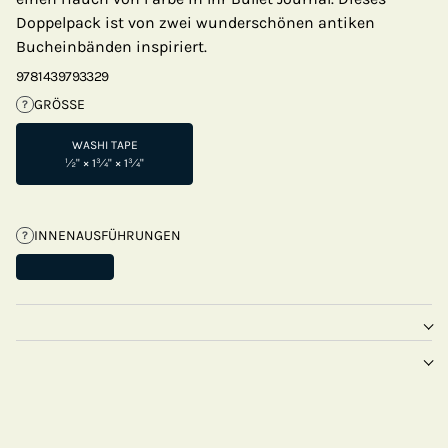
Doppelpack ist von zwei wunderschönen antiken
Bucheinbänden inspiriert.
9781439793329
GRÖSSE
?
WASHI TAPE
½" × 1¾" × 1¾"
INNENAUSFÜHRUNGEN
?