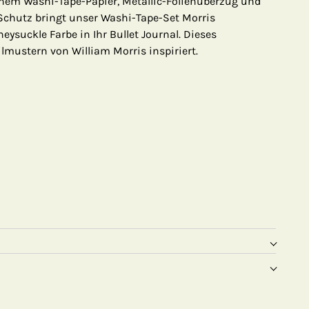
hem Washi-Tape-Papier, Metallic-Folienüberzug und
chutz bringt unser Washi-Tape-Set Morris
ysuckle Farbe in Ihr Bullet Journal. Dieses
ilmustern von William Morris inspiriert.