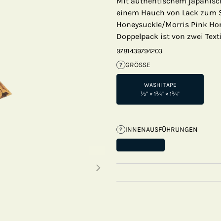
Mit authentischem japanisc
einem Hauch von Lack zum S
Honeysuckle/Morris Pink Hone
Doppelpack ist von zwei Text
9781439794203
GRÖSSE
?
WASHI TAPE
½" × 1¾" × 1¾"
INNENAUSFÜHRUNGEN
?
Next thumbnails