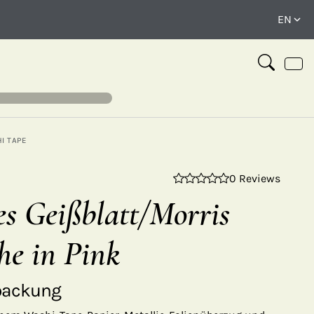
I TAPE
0 Reviews
⤢
es Geißblatt/Morris
he in Pink
packung