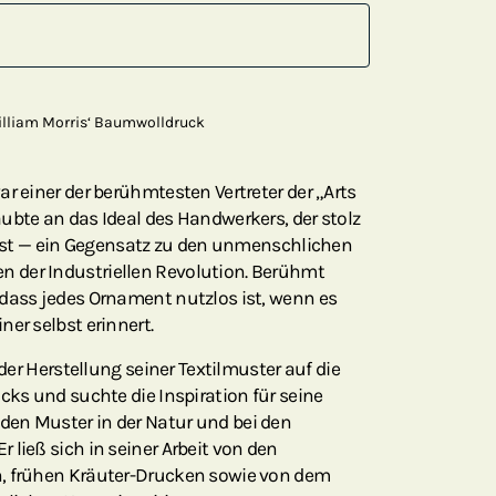
illiam Morris‘ Baumwolldruck
r einer der berühmtesten Vertreter der „Arts
ubte an das Ideal des Handwerkers, der stolz
t ist — ein Gegensatz zu den unmenschlichen
 der Industriellen Revolution. Berühmt
 dass jedes Ornament nutzlos ist, wenn es
er selbst erinnert.
 der Herstellung seiner Textilmuster auf die
cks und suchte die Inspiration für seine
en Muster in der Natur und bei den
 ließ sich in seiner Arbeit von den
, frühen Kräuter-Drucken sowie von dem