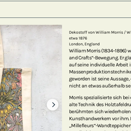
Dekostoff von William Morris / W
etwa 1876
London, England
William Morris (1834–1896) wa
and Crafts“-Bewegung. Er gla
auf seine individuelle Arbei
Massenproduktionstechniken
geworden ist seine Aussage,
nicht an etwas außerhalb sein
Morris spezialisierte sich bei
alte Technik des Holztafeldru
berühmten sich wiederholend
Kunsthandwerkern vor ihm. Er
„Millefleurs“-Wandteppichen