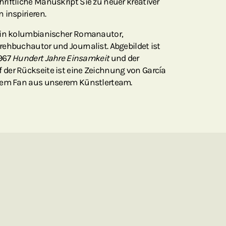
iftliche Manuskript Sie zu neuer kreativer
 inspirieren.
 ein kolumbianischer Romanautor,
ehbuchautor und Journalist. Abgebildet ist
1967
Hundert Jahre Einsamkeit
und der
der Rückseite ist eine Zeichnung von García
inem Fan aus unserem Künstlerteam.