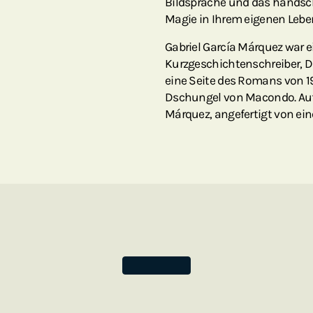
Bildsprache und das handschr
Magie in Ihrem eigenen Leben
Gabriel García Márquez war
Kurzgeschichtenschreiber, Dr
eine Seite des Romans von 
Dschungel von Macondo. Auf 
Márquez, angefertigt von e