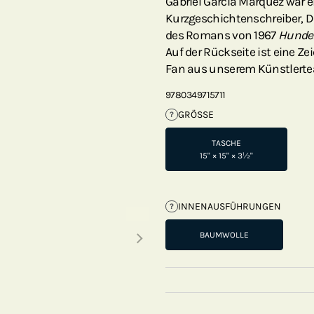
Gabriel García Márquez war
Kurzgeschichtenschreiber, Dr
des Romans von 1967
Hunder
Auf der Rückseite ist eine Z
Fan aus unserem Künstlert
9780349715711
GRÖSSE
?
TASCHE
15" × 15" × 3½"
INNENAUSFÜHRUNGEN
?
Next thumbnails
BAUMWOLLE