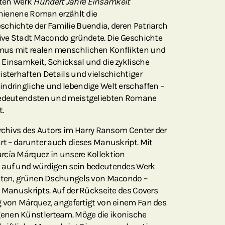
sten Werk
Hundert Jahre Einsamkeit
schienene Roman erzählt die
schichte der Familie Buendia, deren Patriarch
tive Stadt Macondo gründete. Die Geschichte
mus mit realen menschlichen Konflikten und
 Einsamkeit, Schicksal und die zyklische
isterhaften Details und vielschichtiger
indringliche und lebendige Welt erschaffen –
 bedeutendsten und meistgeliebten Romane
t.
Archivs des Autors im Harry Ransom Center der
rt – darunter auch dieses Manuskript. Mit
rcía Márquez in unsere Kollektion
n auf und würdigen sein bedeutendes Werk
atten, grünen Dschungels von Macondo –
s Manuskripts. Auf der Rückseite des Covers
g von Márquez, angefertigt von einem Fan des
enen Künstlerteam. Möge die ikonische