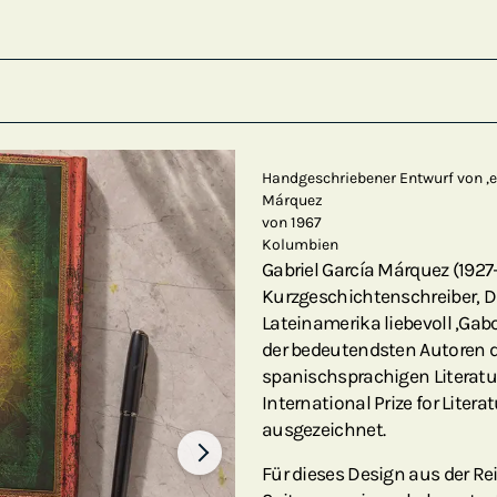
Handgeschriebener Entwurf von ,
Márquez
von 1967
Kolumbien
Gabriel García Márquez (192
Kurzgeschichtenschreiber, D
Lateinamerika liebevoll ‚Gabo‘
der bedeutendsten Autoren d
spanischsprachigen Literatu
International Prize for Liter
ausgezeichnet.
Für dieses Design aus der Re