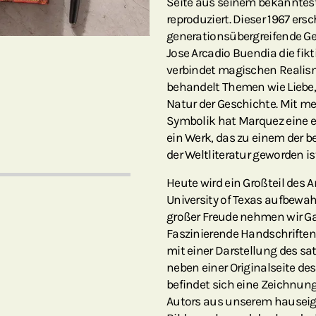
Seite aus seinem bekannte
reproduziert. Dieser 1967 er
generationsübergreifende Ge
Jose Arcadio Buendia die fik
verbindet magischen Realis
behandelt Themen wie Liebe,
Natur der Geschichte. Mit me
Symbolik hat Marquez eine e
ein Werk, das zu einem der
der Weltliteratur geworden is
Heute wird ein Großteil des 
University of Texas aufbewah
großer Freude nehmen wir Ga
Faszinierende Handschrifte
mit einer Darstellung des s
neben einer Originalseite de
befindet sich eine Zeichnun
Autors aus unserem hauseig