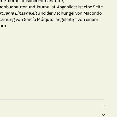
 ein kolumbianischer Romanautor,
ehbuchautor und Journalist. Abgebildet ist eine Seite
t Jahre Einsamkeit
und der Dschungel von Macondo.
eichnung von García Márquez, angefertigt von einem
eam.