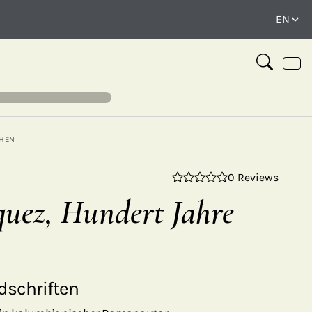
HEN
0 Reviews
⤢
uez, Hundert Jahre
dschriften