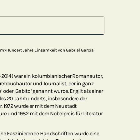
em>Hundert Jahre Einsamkeit von Gabriel García
7–2014) war ein kolumbianischer Romanautor,
rehbuchautor und Journalist, der in ganz
 oder ‚Gabito‘ genannt wurde. Er gilt als einer
es 20. Jahrhunderts, insbesondere der
r. 1972 wurde er mit dem Neustadt
ature und 1982 mit dem Nobelpreis für Literatur
ihe Faszinierende Handschriften wurde eine