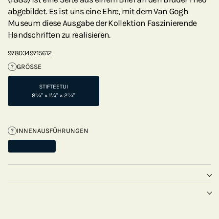
abgebildet. Es ist uns eine Ehre, mit dem Van Gogh
Museum diese Ausgabe der Kollektion Faszinierende
Handschriften zu realisieren.
9780349715612
GRÖSSE
?
STIFTEETUI
8¾" × 1¼" × 2¾"
INNENAUSFÜHRUNGEN
?