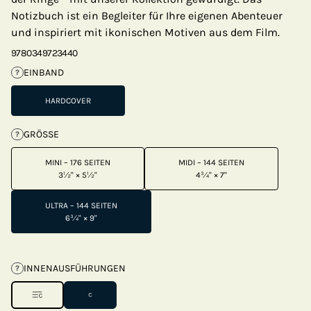
Notizbuch ist ein Begleiter für Ihre eigenen Abenteuer
und inspiriert mit ikonischen Motiven aus dem Film.
9780349723440
EINBAND
?
HARDCOVER
GRÖSSE
?
MINI – 176 SEITEN
MIDI – 144 SEITEN
3½" × 5½"
4¾" × 7"
ULTRA – 144 SEITEN
6¾" × 9"
INNENAUSFÜHRUNGEN
?