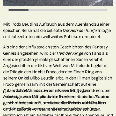
Mit Frodo Beutlins Aufbruch aus dem Auenland zu einer
epischen Reise hat die beliebte
Der Herr der Ringe
Trilogie
seit Jahrzehnten ein weltweites Publikum inspiriert.
Als eine der einflussreichsten Geschichten des Fantasy-
Genres angesehen, wird
Der Herr der Ringe
von Fans als
eine der größten jemals geschaffenen Serien verehrt.
Angesiedelt in der fiktiven Welt von Mittelerde begleitet
die Trilogie den Hobbit Frodo, der den Einen Ring von
seinem Onkel Bilbo Beutlin erbt. In den Filmen begibt sich
Frodo gemeinsam mit der Gemeinschaft auf eine
gefährliche Mission, um den Einen Ring zu zerstören, ein
Als Frodo Beutlin das Auenland verließ, begann ein
mächtiges Artefakt, das vom Dunklen Herrscher Sauron
Abenteuer, das Mittelerde für immer veränderte. Als eine
geschmiedet wurde, um seine Verderbnis aufzuhalten
der berühmtesten Filmreihen aller Zeiten wird Der Herr
und Mittelerde vor Saurons Herrschaft zu schützen.
der Ringe™ mit unserer Kollektion gewürdigt. Das
Notizbuch ist ein Begleiter für Ihre eigenen Abenteuer und