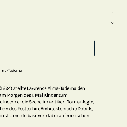
 Alma-Tadema
(1894) stellte Lawrence Alma-Tadema den
 am Morgen des 1. Mai Kinder zum
 Indem er die Szene im antiken Rom anlegte,
ition des Festes hin. Architektonische Details,
kinstrumente basieren dabei auf römischen