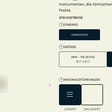
Instrumenten, die römischen
Festes.
9781439798058
EINBAND
?
HARDCOVER
GRÖSSE
?
MINI – 176 SEITEN
3½" × 5½"
Next thumbnails
INNENAUSFÜHRUNGEN
?
LINIERT
UNLINIERT