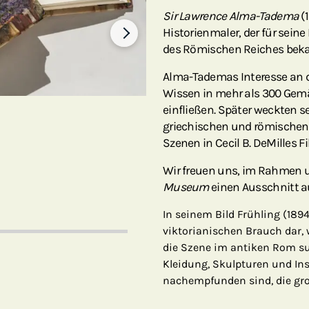
Sir Lawrence Alma-Tadema
(1
Historienmaler, der für sein
des Römischen Reiches beka
Alma-Tademas Interesse an de
Wissen in mehr als 300 Gemä
einfließen. Später weckten s
griechischen und römischen 
Szenen in Cecil B. DeMilles F
Wir freuen uns, im Rahmen 
Museum
einen Ausschnitt 
In seinem Bild Frühling (189
viktorianischen Brauch dar,
die Szene im antiken Rom sug
Kleidung, Skulpturen und In
nachempfunden sind, die gro