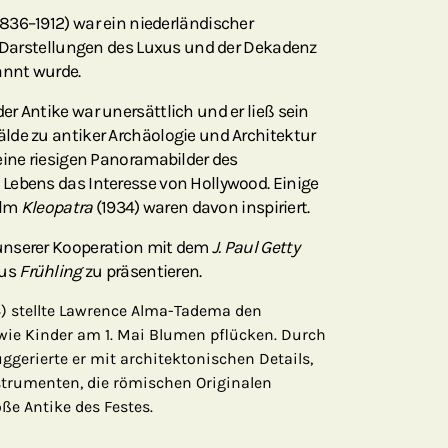
836–1912) war ein niederländischer
e Darstellungen des Luxus und der Dekadenz
nnt wurde.
r Antike war unersättlich und er ließ sein
lde zu antiker Archäologie und Architektur
eine riesigen Panoramabilder des
Lebens das Interesse von Hollywood. Einige
ilm
Kleopatra
(1934) waren davon inspiriert.
unserer Kooperation mit dem
J. Paul Getty
aus
Frühling
zu präsentieren.
4) stellte Lawrence Alma-Tadema den
 wie Kinder am 1. Mai Blumen pflücken. Durch
gerierte er mit architektonischen Details,
strumenten, die römischen Originalen
ße Antike des Festes.