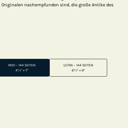
 Originalen nachempfunden sind, die große Antike des
MIDI – 144 SEITEN
ULTRA – 144 SEITEN
4¾" × 7"
6¾" × 9"