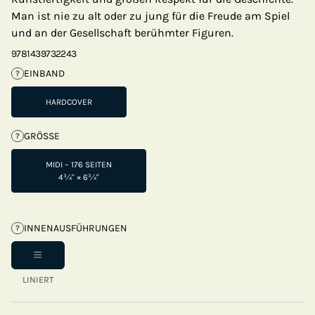
Man ist nie zu alt oder zu jung für die Freude am Spiel
und an der Gesellschaft berühmter Figuren.
9781439732243
EINBAND
?
HARDCOVER
GRÖSSE
?
MIDI – 176 SEITEN
4¾" × 6¾"
INNENAUSFÜHRUNGEN
?
LINIERT