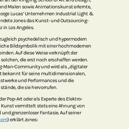
und Malen sowie Animationskunst erlernte,
eorge Lucas’ Unternehmen Industrial Light &
ründete Jones das Kunst- und Outsourcing-
z in Los Angeles.
 zugleich psychedelisch und hypermodern
tliche Bildsymbolik mit einer hochmodernen
binden. Auf diese Weise verknüpft der
 solchen, die erst noch erschaffen werden.
ing-Man-Community und wird als „digitaler
st bekannt für seine multidimensionalen,
nstwerke und Performances und die
tände, die sie hervorrufen.
 Pop-Art oder als Experte des Elektro-
 Kunst vermittelt stets eine Ahnung von
und grenzenloser Fantasie. Auf seiner
.com
) erklärt Jones: