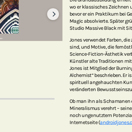
wo er klassisches Zeichnen 
bevor er ein Praktikum bei G
Magic absolvierte. Später g
Studio Massive Black mit Sit
Jones verwendet Farben, die
sind, und Motive, die fernös
Science-Fiction-Ästhetik ver
Künstler alte Traditionen mit
Jones ist Mitglied der Burn
Alchemist“ beschrieben. Er i
spirituell angehauchten Ku
veränderten Bewusstseinszus
Ob man ihn als Schamanen der
Mineralismus verehrt – seine
noch ungenutztem Potenzial 
Internetseite (
androidjones