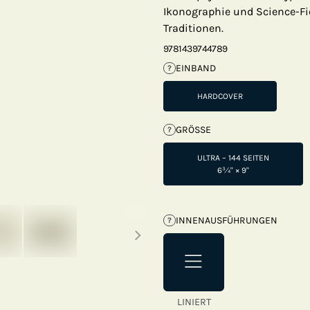
Ikonographie und Science-Fi
Traditionen.
9781439744789
EINBAND
?
HARDCOVER
GRÖSSE
?
ULTRA – 144 SEITEN
6¾" × 9"
Next thumbnails
INNENAUSFÜHRUNGEN
?
LINIERT