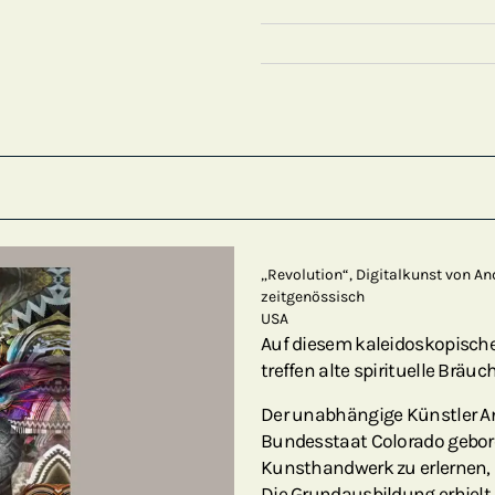
„Revolution“, Digitalkunst von An
zeitgenössisch
USA
Auf diesem kaleidoskopisch
treffen alte spirituelle Bräu
Der unabhängige Künstler An
Bundesstaat Colorado geboren
Kunsthandwerk zu erlernen, 
Die Grundausbildung erhielt 