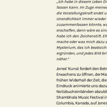
„Ich habe in diesem Leben D
fassen kann. Im Zuge meines
die Vorstellungskraft endet 
Unendlichkeit immer wieder 
zusammenfassen könnte, was
erschaffen, dann wäre es sin
habe ich den Zeichenstift. Eh
mache oder was mich dazu an
Mysterium, das ich beabsicht
ergründen, und jedes Bild br
näher.“
Jones’ Kunst fordert den Bet
Erwachens zu öffnen, der Ma
frühen Widerhall der Zeit, di
Eindruck animierte uns dazu
Notizbucheinbänden abzubil
Shambhala Music Festival i
Columbia, Kanada, auf Jones’